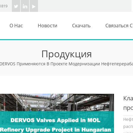
1819
О Нас
Новости
Скачать
Связаться 
Продукция
DERVOS Применяются В Проекте Модернизации Нефтеперераба
Кл
пр
не
Не
на 
рас