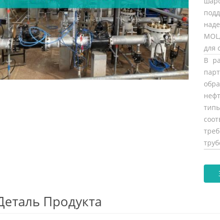
шар
под
над
MOL
для 
В р
пар
обр
неф
тип
соо
тр
труб
Деталь Продукта