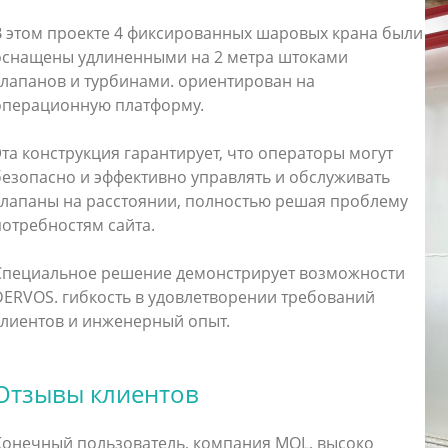
рерабатывающей
нности и энергетике. Хороший
В этом проекте 4 фиксированных шаровых крана были
а коммерческое предложение
оснащены удлиненными на 2 метра штоками
лжен содержать требования к
клапанов и турбинами. ориентирован на
классу давления, материалу,
операционную платформу.
им деталям, типу концевого
ия, способу управления,
ям и документации. Что такое
та конструкция гарантирует, что операторы могут
 API 600? Задвижка задвижка API
безопасно и эффективно управлять и обслуживать
 стальная задвижка,
клапаны на расстоянии, полностью решая проблему
анная для требовательных
потребностям сайта.
нных условий эксплуатации. Она
пользуется там, где клапан
беспечивать надежную изоляцию
Специальное решение демонстрирует возможности
ении, температуре и
DERVOS. гибкость в удовлетворении требований
ических условиях, требующих
клиентов и инженерный опыт.
очной конструкции, чем у
для легких условий эксплуатации.
тносится именно к стальным
Отзывы клиентов
. Этот стандарт обычно связан с
цией с болтовой крышкой,
ием с наружной резьбой
Конечный пользователь, компания MOL, высоко