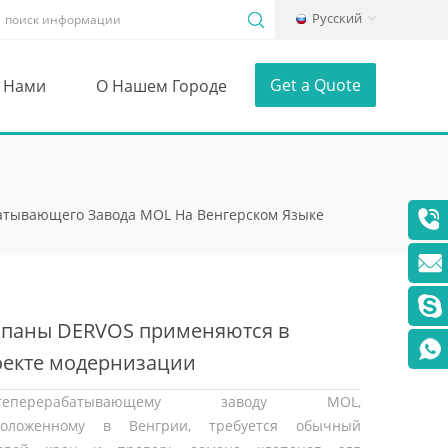
Русский
Get a Quote
С Нами
О Нашем Городе
тывающего Завода MOL На Венгерском Языке
апаны DERVOS применяются в
оекте модернизации
фтеперерабатывающего завода MOL
фтеперерабатывающему заводу MOL,
венгерском языке
положенному в Венгрии, требуется обычный