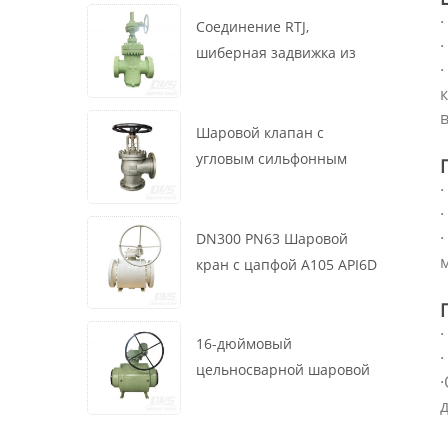
маховик, ASME B16.34
Соединение RTJ,
·
шиберная задвижка из
литой стали, 12 дюймов,
1500 фунтов, корпус WCB,
привод с коробкой
Шаровой клапан с
передач
угловым сильфонным
уплотнением DN200 PN16
RF 1.4408
·
DN300 PN63 Шаровой
кран с цапфой A105 API6D
Червячное колесо
16-дюймовый
·
цельносварной шаровой
клапан 900 фунтов BW LF2
д
для турбины API6D