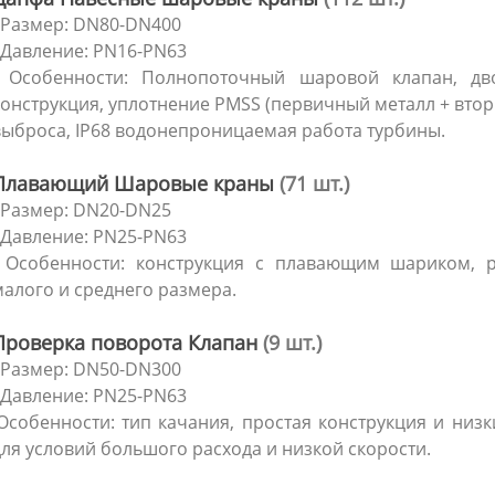
· Размер: DN80-DN400
 Давление: PN16-PN63
· Особенности: Полнопоточный шаровой клапан, дв
конструкция, уплотнение PMSS (первичный металл + втор
выброса, IP68 водонепроницаемая работа турбины.
Плавающий Шаровые краны
(71 шт.)
· Размер: DN20-DN25
 Давление: PN25-PN63
· Особенности: конструкция с плавающим шариком, р
малого и среднего размера.
Проверка поворота Клапан
(9 шт.)
· Размер: DN50-DN300
 Давление: PN25-PN63
·Особенности: тип качания, простая конструкция и низк
ля условий большого расхода и низкой скорости.