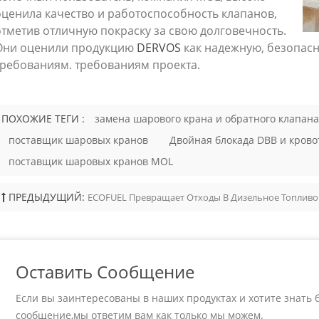
 и траверсой, поднимающимся
оценила качество и работоспособность клапанов,
м, металлическими
отметив отличную покраску за свою долговечность.
ельными поверхностями и
ми или приварными встык
Они оценили продукцию
DERVOS
как надежную, безопас
 Главный момент для покупателей
требованиям. требованиям проекта.
движки API 600 предназначены для
 а не для регулирования потока.
ни должны работать только в
ю открытом или полностью
ПОХОЖИЕ ТЕГИ :
замена шарового крана и обратного клапана
м положении. Ключевые
поставщик шаровых кранов
Двойная блокада DBB и кров
тивные особенности Конструкция
 API 600 ориентирована на
поставщик шаровых кранов MOL
ь, герметичность и надежность
ации. К распространенным
ПРЕДЫДУЩИЙ:
ECOFUEL Превращает Отходы В Дизельное Топлив
тивным особенностям относятся: ●
ция с болтовой крышкой ●
 резьба шпинделя и траверса, или
ция OS&Y ● Поднимающийся
 ● Гибкий клин или цельный клин
Оставить Сообщение
ические уплотнительные
сти ● Сменные или приваренные
Если вы заинтересованы в наших продуктах и хотите знать б
ые кольца, в зависимости от
ии ● Фланцевые, RTJ или
сообщение,мы ответим вам как только мы можем.