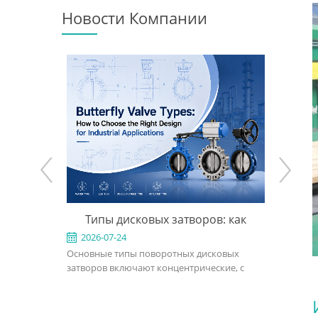
Новости Компании
: когда её
Типы дисковых затворов: как
Задви
ыбрать
выбрать подходящую конструкцию
конс
2026-07-24
2026-0
льзуется для
Основные типы поворотных дисковых
Задвижка 
укцию
для промышленного применения
ов с малым
затворов включают концентрические, с
для тяжел
двойным эксцентриситетом, с тройным
использу
эксцентриситетом, межфланцевые, с
открытом
й отрасли.
проушинами, фланцевые, с мягким
нефтяной