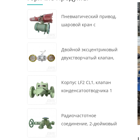
Пневматический привод,
шаровой кран с
креплением на цапфе, 16
x 12 дюймов, 600 фунтов,
корпус A105, API6D
Двойной эксцентриковый
двухстворчатый клапан,
16 дюймов, 150 фунтов,
корпус WCB,
межфланцевый, API609,
Корпус LF2 CL1, клапан
турбина
конденсатоотводчика 1
дюйм, 300 фунтов,
термодинамического
типа, радиочастотное
Радиочастотное
соединение, GB/T22654
соединение, 2-дюймовый
переключающий клапан
300 фунтов, корпус WCB,