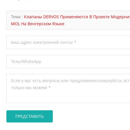
е встык концы ● Управление
м, редуктором или приводом
щийся шпиндель позволяет
Тема :
Клапаны DERVOS Применяются В Проекте Модерни
ам видеть, открыта или закрыта
MOL На Венгерском Языке
. Конструкция OS&Y также
ет резьбу шпинделя за пределами
давления, что облегчает проверку
еское обслуживание. Для
ации при высокой температуре или
давлении необходимо тщательно
 материалы клина, седла,
и, набивки и крепежных
в. Задвижка может
вовать общему стандарту, но все
ть непригодной, если материал
енние детали не подходят для
среды. Распространенные
ы для задвижек API 600 Выбор
а должен соответствовать
ической среде, рабочей
ре, риску коррозии и классу
. К распространенным материалам