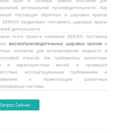
овой кран и проверь замена клапанов для
держания оптимальной производительности. Как
ежный поставщик обратных и шаровых кранов
, DERVOS продолжает поставлять шаровые краны
своей деятельности.
амках этого проекта компания DERVOS поставила
тию
высокопроизводительных шаровых кранов
и
атных клапанов для регулирования жидкости в
тегазовой отрасли. Им требовались различные
ы и характеристики мячей. и проверьте
тветствие эксплуатационным требованиям и
ебованиям к герметизации различных
опроводные системы.
Запрос Сейчас