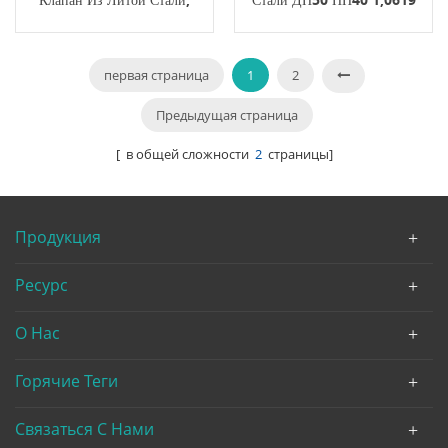
300 Фунтов, RF LCB
ЭН13709 ЭН1092-1 Б
API623, Маховик
первая страница
1
2
Предыдущая страница
[ в общей сложности
2
страницы]
Продукция
Ресурс
О Нас
Горячие Теги
Связаться С Нами