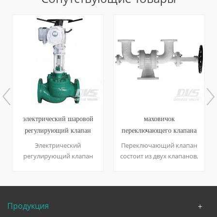
электрический шаровой
маховичок
регулирующий клапан
переключающего клапана
wcb pn40 dn200 rf
wcb
Электрический
Переключающий клапан
регулирующий клапан
состоит из двух клапанов,
изготовлен из
которые отличаются от
углеродистой стали,
номинального диаметра:
предназначенной для
один - dn100, другой -
точного контроля и
dn150. маховик помещен
Продукция
регулирования расхода У
на правой стороне