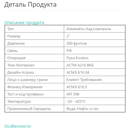
Деталь Продукта
Описание продукта
Тип
Изменять Над клапаном
Размер
2"
Давление
300 фунтов
Связь
РФ
Операция
Рука Колесо
Тело Материал
АСТМ А216 ВКБ
Дизайн Норма
АСМЭ Б16.34
Лицо к размеру грани
Клиент Требования
Фланец Измерение
АСМЭ Б16.5
Тест и код проверки
API 598
Температура
-29 ~ 425°С
Применимый Середина
Вода, Нефть и газ
Особенности