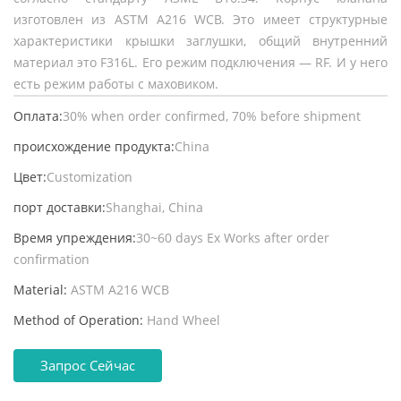
изготовлен из ASTM A216 WCB. Это имеет структурные
характеристики крышки заглушки, общий внутренний
материал это F316L. Его режим подключения — RF. И у него
есть режим работы с маховиком.
Оплата:
30% when order confirmed, 70% before shipment
происхождение продукта:
China
Цвет:
Customization
порт доставки:
Shanghai, China
Время упреждения:
30~60 days Ex Works after order
confirmation
Material:
ASTM A216 WCB
Method of Operation:
Hand Wheel
Запрос Сейчас