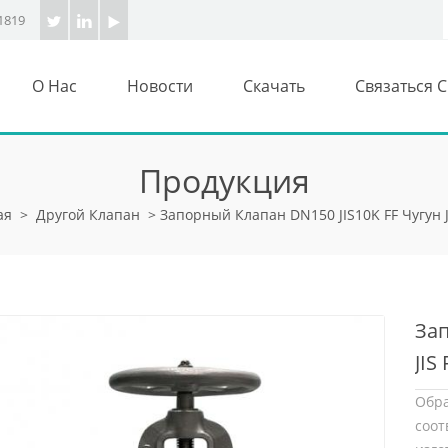
1819
О Нас
Новости
Скачать
Связаться 
Продукция
ая
>
Другой Клапан
>
Запорный Клапан DN150 JIS10K FF Чугун J
Зап
JIS
Обра
соот