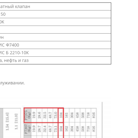
атный клапан
50
0K
ун
С Ф7400
С Б 2210-10К
а, нефть и газ
служивании.