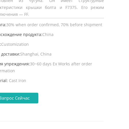
отовлен из чугуна. Он имеет структурные
актеристики крышки болта и F7375. Его режим
лючения — FF.
та:
30% when order confirmed, 70% before shipment
схождение продукта:
China
:
Customization
 доставки:
Shanghai, China
я упреждения:
30~60 days Ex Works after order
irmation
rial:
Cast Iron
Запрос Сейчас