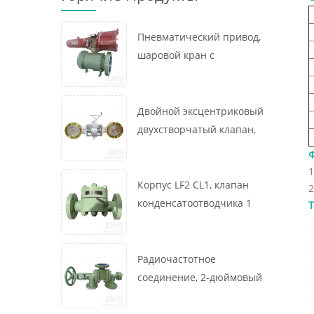
Пневматический привод,
шаровой кран с
креплением на цапфе, 16
x 12 дюймов, 600 фунтов,
корпус A105, API6D
Двойной эксцентриковый
двухстворчатый клапан,
16 дюймов, 150 фунтов,
корпус WCB,
1
межфланцевый, API609,
Корпус LF2 CL1, клапан
2
турбина
конденсатоотводчика 1
Т
дюйм, 300 фунтов,
термодинамического
типа, радиочастотное
Радиочастотное
соединение, GB/T22654
соединение, 2-дюймовый
переключающий клапан
300 фунтов, корпус WCB,