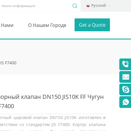
Русский
Get a Quote
С Нами
О Нашем Городе
IS F7400
орный клапан DN150 JIS10K FF Чугун
 F7400
тный шаровой клапан DN150 JIS10K изготовлен в
ветствии со стандартом JIS F7400. Корпус клапана