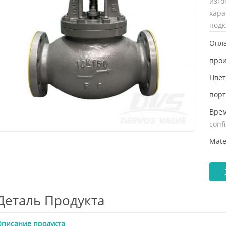
изг
хар
подк
Опла
прои
Цвет
порт
Врем
conf
Mate
Деталь Продукта
писание продукта