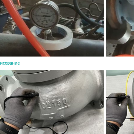
рерабатывающей
нности и энергетике. Хороший
а коммерческое предложение
лжен содержать требования к
классу давления, материалу,
им деталям, типу концевого
ия, способу управления,
ям и документации. Что такое
 API 600? Задвижка задвижка API
 стальная задвижка,
анная для требовательных
исование
нных условий эксплуатации. Она
пользуется там, где клапан
беспечивать надежную изоляцию
ении, температуре и
ических условиях, требующих
очной конструкции, чем у
для легких условий эксплуатации.
тносится именно к стальным
. Этот стандарт обычно связан с
цией с болтовой крышкой,
ием с наружной резьбой