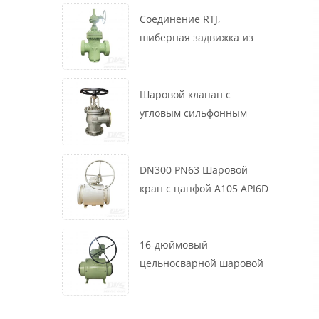
маховик, ASME B16.34
Соединение RTJ,
шиберная задвижка из
литой стали, 12 дюймов,
1500 фунтов, корпус WCB,
привод с коробкой
Шаровой клапан с
передач
угловым сильфонным
уплотнением DN200 PN16
RF 1.4408
DN300 PN63 Шаровой
кран с цапфой A105 API6D
Червячное колесо
16-дюймовый
цельносварной шаровой
клапан 900 фунтов BW LF2
для турбины API6D