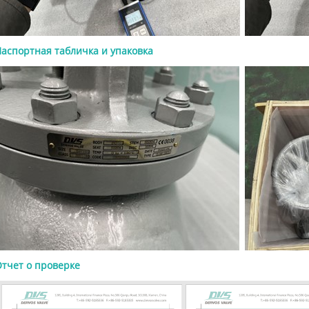
 и траверсой, поднимающимся
м, металлическими
ельными поверхностями и
ми или приварными встык
аспортная табличка и упаковка
 Главный момент для покупателей
движки API 600 предназначены для
 а не для регулирования потока.
ни должны работать только в
ю открытом или полностью
м положении. Ключевые
тивные особенности Конструкция
 API 600 ориентирована на
ь, герметичность и надежность
ации. К распространенным
тивным особенностям относятся: ●
ция с болтовой крышкой ●
 резьба шпинделя и траверса, или
ция OS&Y ● Поднимающийся
 ● Гибкий клин или цельный клин
ические уплотнительные
тчет о проверке
сти ● Сменные или приваренные
ые кольца, в зависимости от
ии ● Фланцевые, RTJ или