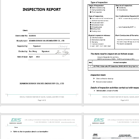
е встык концы ● Управление
м, редуктором или приводом
щийся шпиндель позволяет
ам видеть, открыта или закрыта
. Конструкция OS&Y также
ет резьбу шпинделя за пределами
давления, что облегчает проверку
еское обслуживание. Для
ации при высокой температуре или
давлении необходимо тщательно
 материалы клина, седла,
и, набивки и крепежных
в. Задвижка может
вовать общему стандарту, но все
ть непригодной, если материал
енние детали не подходят для
среды. Распространенные
ы для задвижек API 600 Выбор
а должен соответствовать
ической среде, рабочей
ре, риску коррозии и классу
. К распространенным материалам