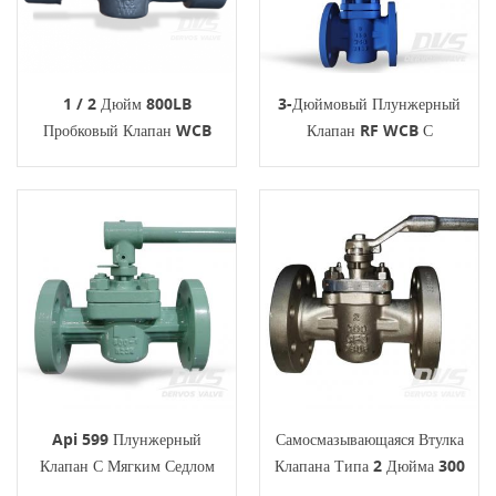
1 / 2 Дюйм 800LB
3-Дюймовый Плунжерный
Пробковый Клапан WCB
Клапан RF WCB С
ДНЯО Гаечный Ключ
Пневмоприводом
Api 599 Плунжерный
Самосмазывающаяся Втулка
Клапан С Мягким Седлом
Клапана Типа 2 Дюйма 300
Wcb 1 Дюйм Класс 600
Фунтов Cf3