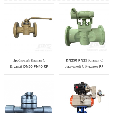
Пробковый Клапан С
DN250 PN25 Клапан С
Втулкой DN50 PN40 RF
Заглушкой С Рукавом RF
WCB API599 Рычаг
WCB API599 Работа
Турбины