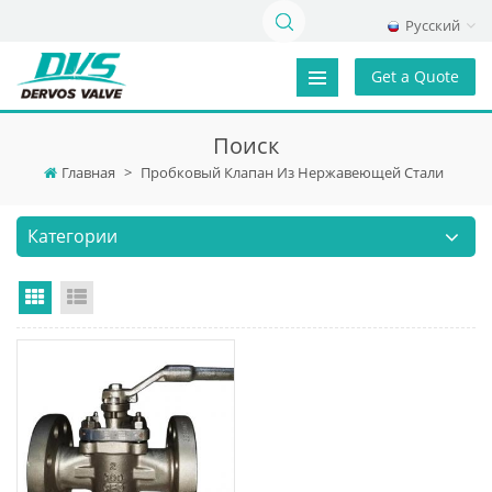
Русский
Get a Quote
Поиск
Главная
>
Пробковый Клапан Из Нержавеющей Стали
Категории
Grid View
List View