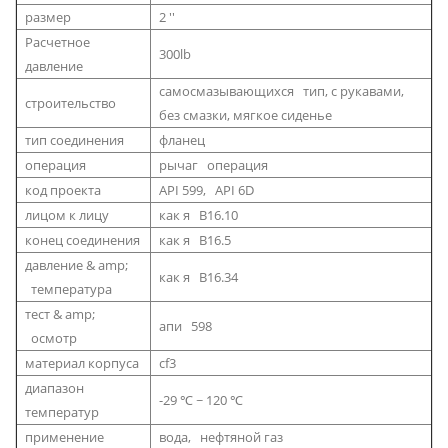
размер
2 ''
Расчетное
300lb
давление
самосмазывающихся тип, с рукавами,
строительство
без смазки, мягкое сиденье
тип соединения
фланец
операция
рычаг операция
код проекта
API 599, API 6D
лицом к лицу
как я B16.10
конец соединения
как я B16.5
давление & amp;
как я B16.34
температура
тест & amp;
апи 598
осмотр
материал корпуса
cf3
диапазон
-29 ℃ ~ 120 ℃
температур
применение
вода, нефтяной газ