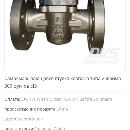
Самосмазывающаяся втулка клапана типа 2 дюйма
300 фунтов cf3
Оплата:
30% T/T When Order, 70% T/T Before Shipment
происхождение продукта:
China
Цвет:
Customization
порт доставки:
Shanghai China