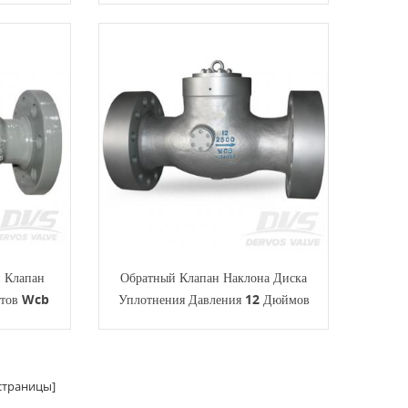
I6D
 Клапан
Обратный Клапан Наклона Диска
нтов Wcb
Уплотнения Давления 12 Дюймов
2500 Фунтов
траницы]