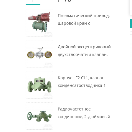
Пневматический привод,
шаровой кран с
креплением на цапфе, 16
x 12 дюймов, 600 фунтов,
корпус A105, API6D
Двойной эксцентриковый
двухстворчатый клапан,
16 дюймов, 150 фунтов,
корпус WCB,
межфланцевый, API609,
Корпус LF2 CL1, клапан
турбина
конденсатоотводчика 1
дюйм, 300 фунтов,
термодинамического
типа, радиочастотное
Радиочастотное
соединение, GB/T22654
соединение, 2-дюймовый
переключающий клапан
300 фунтов, корпус WCB,