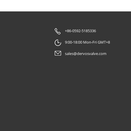
+86-0592-5185336
9:00-18:00 Mon-Fri GMT+8
sales@dervosvalve.com