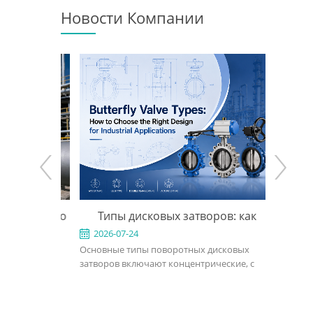
Новости Компании
e: When to
Типы дисковых затворов: как
API 600
 the Right
выбрать подходящую конструкцию
2026-07-24
2026-0
ed for
Основные типы поворотных дисковых
An API 600
для промышленного применения
rvice in
затворов включают концентрические, с
valve used
, power, and
двойным эксцентриситетом, с тройным
in petrole
ght design,
эксцентриситетом, межфланцевые, с
refinery, 
rial, bonnet
проушинами, фланцевые, с мягким
should def