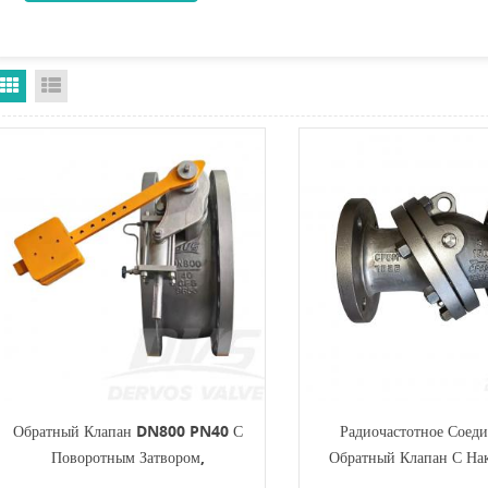
Grid View
List View
Обратный Клапан DN800 PN40 С
Радиочастотное Соеди
Поворотным Затвором,
Обратный Клапан С На
Предотвращающим Резкое
Диском, 3 Дюйма, 150