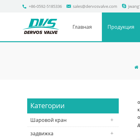
+86-0592-5185336
sales@dervosvalve.com
jwang
Главная
Продукция
о
Категории
к
о
Шаровой кран
д
задвижка