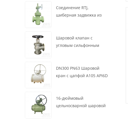
маховик, ASME B16.34
Соединение RTJ,
шиберная задвижка из
литой стали, 12 дюймов,
1500 фунтов, корпус WCB,
привод с коробкой
Шаровой клапан с
передач
угловым сильфонным
уплотнением DN200 PN16
RF 1.4408
DN300 PN63 Шаровой
кран с цапфой A105 API6D
Червячное колесо
16-дюймовый
цельносварной шаровой
клапан 900 фунтов BW LF2
для турбины API6D