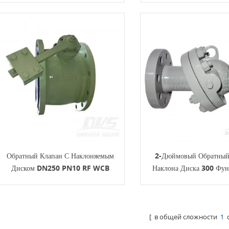
Захлопывание, CJ/T 282 EF
Корпус CF8M, AP
Обратный Клапан С Наклоняемым
2-Дюймовый Обратный
Диском DN250 PN10 RF WCB
Наклона Диска 300 Фу
API598
[ в общей сложности
1
с