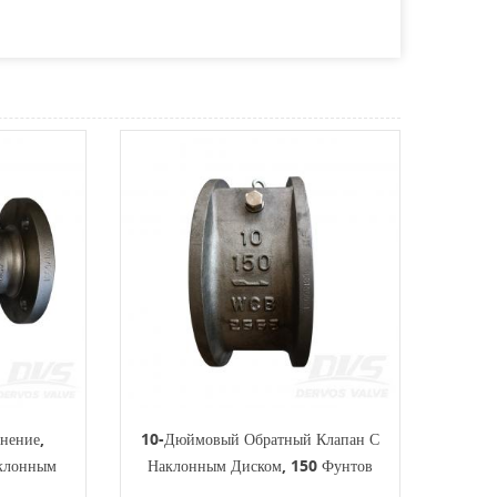
нение,
10-Дюймовый Обратный Клапан С
клонным
Наклонным Диском, 150 Фунтов
 Фунтов,
WCB Wafer API6D