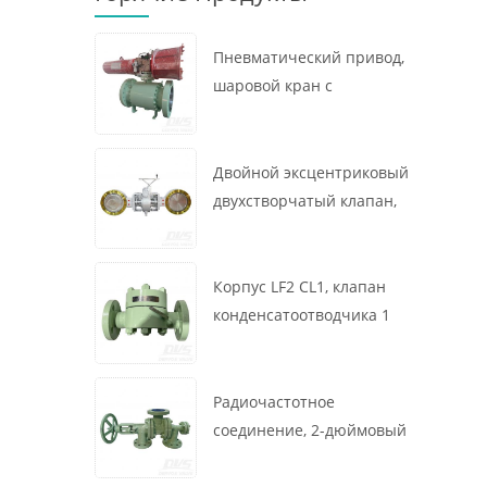
Пневматический привод,
шаровой кран с
креплением на цапфе, 16
x 12 дюймов, 600 фунтов,
корпус A105, API6D
Двойной эксцентриковый
двухстворчатый клапан,
16 дюймов, 150 фунтов,
корпус WCB,
межфланцевый, API609,
Корпус LF2 CL1, клапан
турбина
конденсатоотводчика 1
дюйм, 300 фунтов,
термодинамического
типа, радиочастотное
Радиочастотное
соединение, GB/T22654
соединение, 2-дюймовый
переключающий клапан
300 фунтов, корпус WCB,