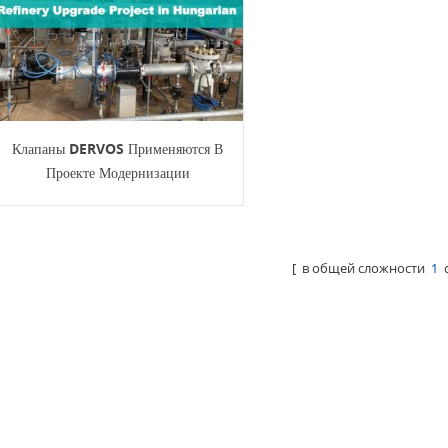
Клапаны DERVOS Применяются В
Проекте Модернизации
Нефтеперерабатывающего Завода
MOL На Венгерском Языке
[ в общей сложности
1
с