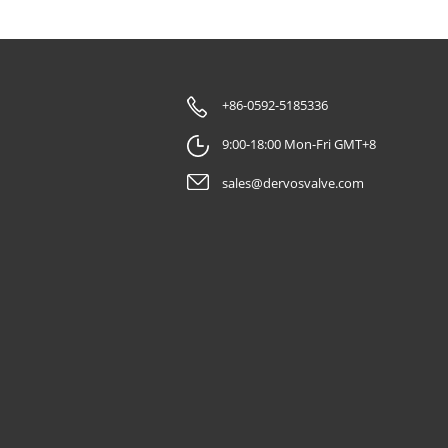
+86-0592-5185336
9:00-18:00 Mon-Fri GMT+8
sales@dervosvalve.com