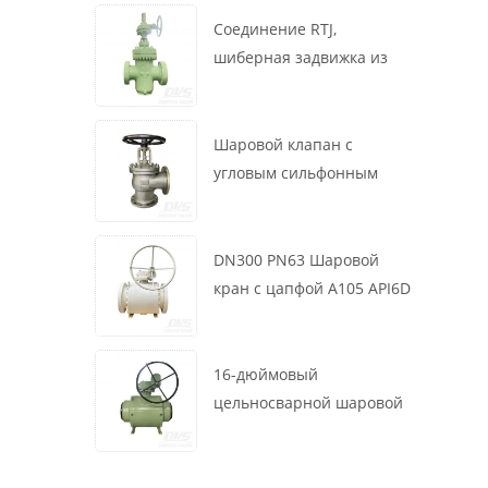
маховик, ASME B16.34
Соединение RTJ,
шиберная задвижка из
литой стали, 12 дюймов,
1500 фунтов, корпус WCB,
привод с коробкой
Шаровой клапан с
передач
угловым сильфонным
уплотнением DN200 PN16
RF 1.4408
DN300 PN63 Шаровой
кран с цапфой A105 API6D
Червячное колесо
16-дюймовый
цельносварной шаровой
клапан 900 фунтов BW LF2
для турбины API6D