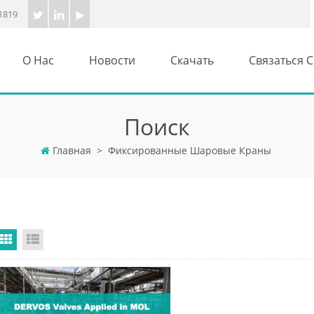
1819
О Нас
Новости
Скачать
Связаться 
Поиск
Главная
>
Фиксированные Шаровые Краны
Grid View
List View