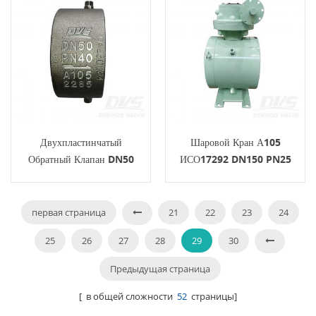
Двухпластинчатый
Шаровой Кран А105
Обратный Клапан DN50
ИСО17292 DN150 PN25
PN40 A105 API594
Установленный На Цапфе
Турбина
первая страница
21
22
23
24
25
26
27
28
29
30
Предыдущая страница
[ в общей сложности
52
страницы]