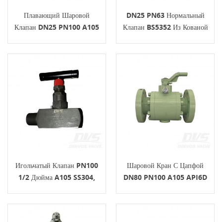
Плавающий Шаровой
DN25 PN63 Нормальный
Клапан DN25 PN100 A105
Клапан BS5352 Из Кованой
Рычаг EN1092-1 D
Стали Маховик A105N
SS304
Игольчатый Клапан PN100
Шаровой Кран С Цапфой
1/2 Дюйма A105 SS304,
DN80 PN100 A105 API6D
Рычаг ASME B16.34
Рычаг