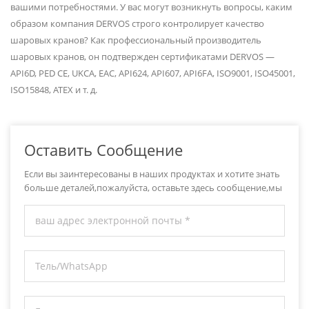
вашими потребностями. У вас могут возникнуть вопросы, каким
образом компания DERVOS строго контролирует качество
шаровых кранов? Как профессиональный производитель
шаровых кранов, он подтвержден сертификатами DERVOS —
API6D, PED CE, UKCA, EAC, API624, API607, API6FA, ISO9001, ISO45001,
ISO15848, ATEX и т. д.
Оставить Сообщение
Если вы заинтересованы в наших продуктах и хотите знать
больше деталей,пожалуйста, оставьте здесь сообщение,мы
ответим вам как только мы можем.