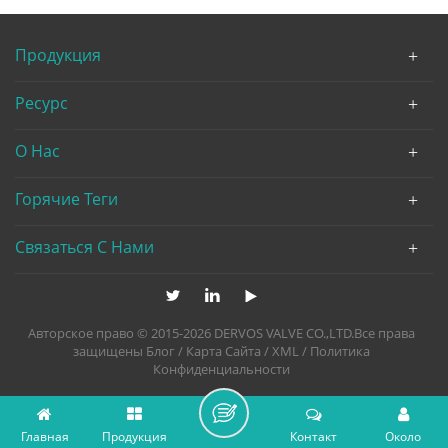
Продукция
Ресурс
О Нас
Горячие Теги
Связаться С Нами
Авторское право © 2015-2026 DERVOS VALVE CO.,LTD.Все права
защищены
Блог
/
Карта Сайта
/
XML
/
Политика
Конфиденциальности
Главная
Продукция
Контакт
Около