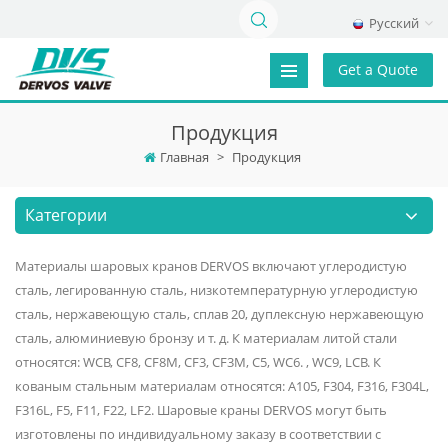
Русский
Get a Quote
Продукция
Главная
>
Продукция
Категории
Материалы шаровых кранов DERVOS включают углеродистую
сталь, легированную сталь, низкотемпературную углеродистую
сталь, нержавеющую сталь, сплав 20, дуплексную нержавеющую
сталь, алюминиевую бронзу и т. д. К материалам литой стали
относятся: WCB, CF8, CF8M, CF3, CF3M, C5, WC6. , WC9, LCB. К
кованым стальным материалам относятся: A105, F304, F316, F304L,
F316L, F5, F11, F22, LF2. Шаровые краны DERVOS могут быть
изготовлены по индивидуальному заказу в соответствии с