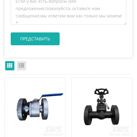
Grid View
List View