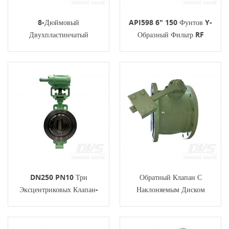
8-Дюймовый
API598 6" 150 Фунтов Y-
Двухпластинчатый
Образный Фильтр RF
Обратный Клапан 150
C95800 ASME B16.34
Фунтов 4A API594
DN250 PN10 Три
Обратный Клапан С
Эксцентриковых Клапан-
Наклоняемым Диском
Бабочки WCB EN593
DN250 PN10 RF WCB
Турбина
API598