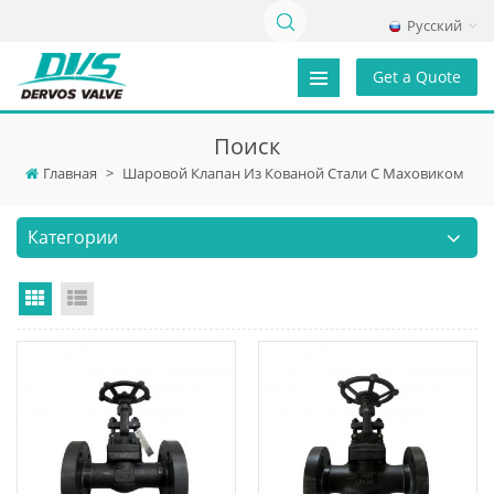
Русский
Get a Quote
Поиск
Главная
>
Шаровой Клапан Из Кованой Стали С Маховиком
Категории
Grid View
List View