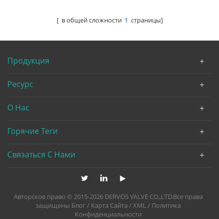
Маховиком
A105N, API602, Маховик
[ в общей сложности
1
страницы]
Продукция
Ресурс
О Нас
Горячие Теги
Связаться С Нами
Авторское право © 2015-2026 DERVOS VALVE CO.,LTD.Все права
защищены
Блог
/
Карта Сайта
/
XML
/
Политика
Конфиденциальности