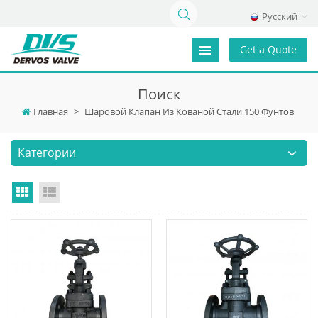
Русский
Get a Quote
Поиск
Главная
>
Шаровой Клапан Из Кованой Стали 150 Фунтов
Категории
Grid View
List View