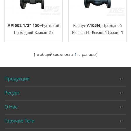
API602 1/2" 150-Фунтовый
Корпус A105N, Проходной
Проходной Клапан Из
Клапан Из Кованой Стали, 1
Кованой Стали A105N RF С
1/2 Дюйма, 150 Фунтов,
Маховиком
Радиочастотное Соединение,
API 602
[ в общей сложности
1
страницы]
Продукция
Ресурс
О Нас
Горячие Теги