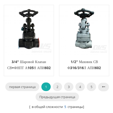
3/4" Шаровой Клапан
1/2" Маховик СВ
СВ+ФНПТ А105Н АПИ602
Ф316/316Л АПИ602
Кованой Стали 800ЛБ
Нормального Вентиля
Кованой Стали 800ЛБ
первая страница
1
2
3
4
5
Предыдущая страница
[ в общей сложности
5
страницы]