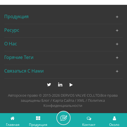
Продукция
Ресурс
О Нас
Горячие Теги
Связаться С Нами
Авторское право © 2015-2026 DERVOS VALVE CO.,LTD.Все права
защищены
Блог
/
Карта Сайта
/
XML
/
Политика
Конфиденциальности
Главная
Продукция
Контакт
Около