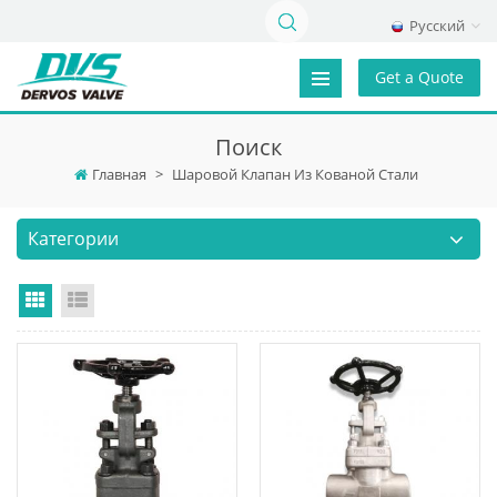
Русский
Get a Quote
Поиск
Главная
>
Шаровой Клапан Из Кованой Стали
Категории
Grid View
List View