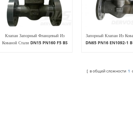
Клапан Запорный Фланцевый Из
Запорный Клапан Из Ков
Кованой Стали DN15 PN160 F5 BS
DN65 PN16 EN1092-1 B
5352
602
[ в общей сложности
1
с