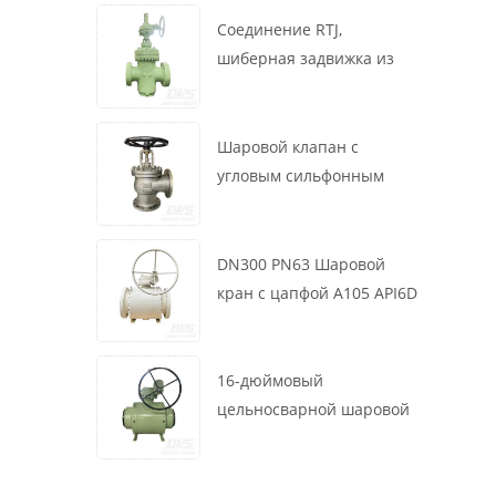
маховик, ASME B16.34
Соединение RTJ,
шиберная задвижка из
литой стали, 12 дюймов,
1500 фунтов, корпус WCB,
привод с коробкой
Шаровой клапан с
передач
угловым сильфонным
уплотнением DN200 PN16
RF 1.4408
DN300 PN63 Шаровой
кран с цапфой A105 API6D
Червячное колесо
16-дюймовый
цельносварной шаровой
клапан 900 фунтов BW LF2
для турбины API6D