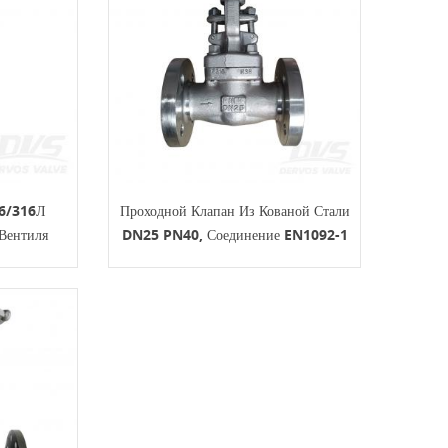
16/316Л
Проходной Клапан Из Кованой Стали
Вентиля
DN25 PN40, Соединение EN1092-1
0ЛБ
B, Корпус F316, BS5352