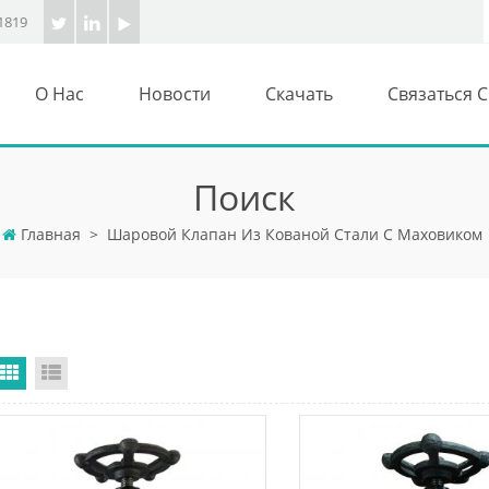
1819
О Нас
Новости
Скачать
Связаться 
Поиск
Главная
>
Шаровой Клапан Из Кованой Стали С Маховиком
Grid View
List View