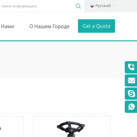
Русский
Get a Quote
С Нами
О Нашем Городе