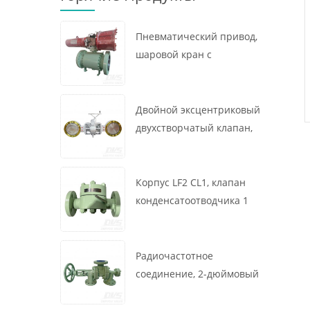
Пневматический привод,
шаровой кран с
креплением на цапфе, 16
x 12 дюймов, 600 фунтов,
корпус A105, API6D
Двойной эксцентриковый
двухстворчатый клапан,
16 дюймов, 150 фунтов,
корпус WCB,
межфланцевый, API609,
Корпус LF2 CL1, клапан
турбина
конденсатоотводчика 1
дюйм, 300 фунтов,
термодинамического
типа, радиочастотное
Радиочастотное
соединение, GB/T22654
соединение, 2-дюймовый
переключающий клапан
300 фунтов, корпус WCB,