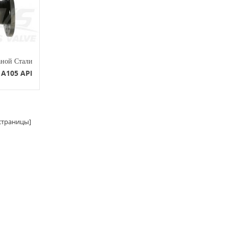
аной Стали
 A105 API
траницы]