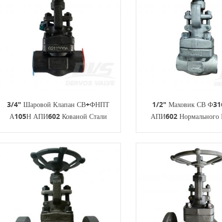
3/4" Шаровой Клапан СВ+ФНПТ
1/2" Маховик СВ Ф3
А105Н АПИ602 Кованой Стали
АПИ602 Нормального 
800ЛБ
Кованой Стали 80