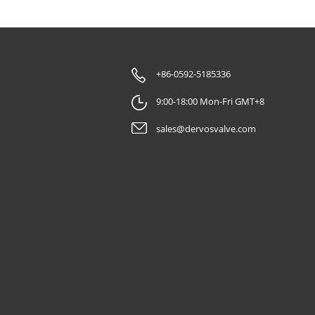
+86-0592-5185336
9:00-18:00 Mon-Fri GMT+8
sales@dervosvalve.com