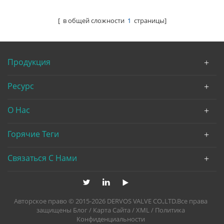
API 602
[ в общей сложности
1
страницы]
Продукция
Ресурс
О Нас
Горячие Теги
Связаться С Нами
Авторское право © 2015-2026 DERVOS VALVE CO.,LTD.Все права
защищены
Блог
/
Карта Сайта
/
XML
/
Политика
Конфиденциальности