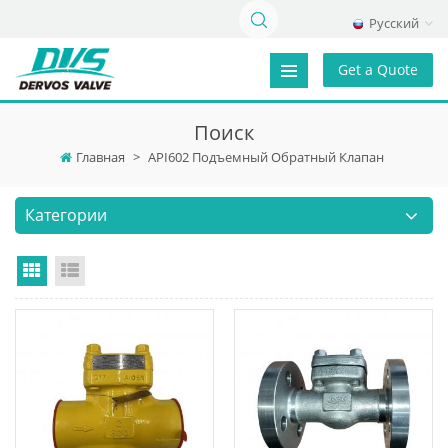
Русский
Get a Quote
Поиск
Главная
>
API602 Подъемный Обратный Клапан
Категории
Grid View
List View