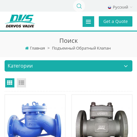
Русский
Get a Quote
Поиск
Главная
>
Подъемный Обратный Клапан
Категории
Grid View
List View