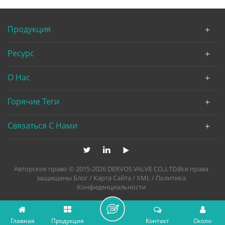
Продукция
Ресурс
О Нас
Горячие Теги
Связаться С Нами
Авторское право © 2015-2026 DERVOS VALVE CO.,LTD.Все права
защищены
Блог
/
Карта Сайта
/
XML
/
Политика
Конфиденциальности
Главная
Продукция
Контакт
Около