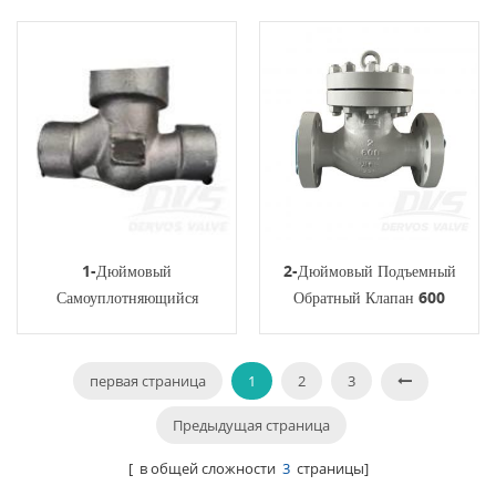
Клапан РФ DN50 PN40 .
1-Дюймовый
2-Дюймовый Подъемный
Самоуплотняющийся
Обратный Клапан 600
Обратный Клапан FNPT
Фунтов RF WCB BS1868
F316L Подъема Давления
API598
2500 Фунтов
первая страница
1
2
3
Предыдущая страница
[ в общей сложности
3
страницы]