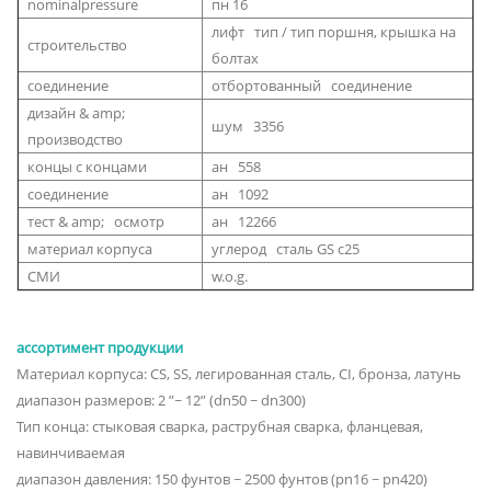
nominalpressure
пн 16
лифт тип / тип поршня, крышка на
строительство
болтах
соединение
отбортованный соединение
дизайн & amp;
шум 3356
производство
концы с концами
ан 558
соединение
ан 1092
тест & amp; осмотр
ан 12266
материал корпуса
углерод сталь GS c25
СМИ
w.o.g.
ассортимент продукции
Материал корпуса: CS, SS, легированная сталь, CI, бронза, латунь
диапазон размеров: 2 ”~ 12” (dn50 ~ dn300)
Тип конца: стыковая сварка, раструбная сварка, фланцевая,
навинчиваемая
диапазон давления: 150 фунтов ~ 2500 фунтов (pn16 ~ pn420)