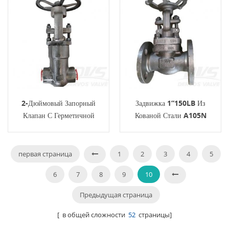
2-Дюймовый Запорный
Задвижка 1”150LB Из
Клапан С Герметичной
Кованой Стали A105N
Крышкой, 900 Фунтов, F91
API602 ASME B16.34 RF
ASME B16.34 BW
первая страница
1
2
3
4
5
6
7
8
9
10
Предыдущая страница
[ в общей сложности
52
страницы]