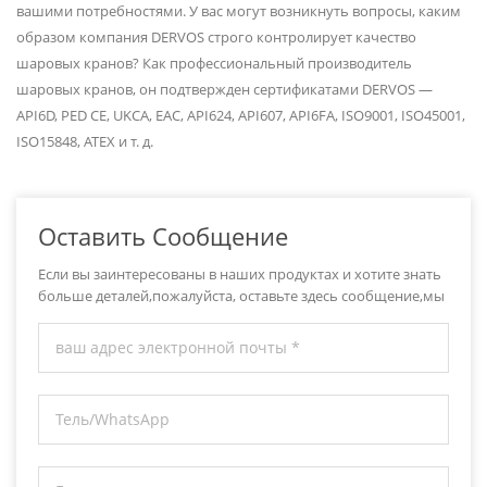
вашими потребностями. У вас могут возникнуть вопросы, каким
образом компания DERVOS строго контролирует качество
шаровых кранов? Как профессиональный производитель
шаровых кранов, он подтвержден сертификатами DERVOS —
API6D, PED CE, UKCA, EAC, API624, API607, API6FA, ISO9001, ISO45001,
ISO15848, ATEX и т. д.
Оставить Сообщение
Если вы заинтересованы в наших продуктах и хотите знать
больше деталей,пожалуйста, оставьте здесь сообщение,мы
ответим вам как только мы можем.