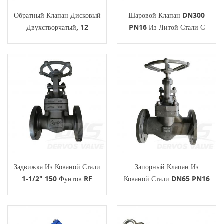
Обратный Клапан Дисковый
Шаровой Клапан DN300
Двухстворчатый, 12
PN16 Из Литой Стали С
Дюймов, 600 Фунтов, WC6
Цапфовым Креплением,
API 594
ISO17292 CF8M
Задвижка Из Кованой Стали
Запорный Клапан Из
1-1/2" 150 Фунтов RF
Кованой Стали DN65 PN16
A105N API602
EN1092-1 B A105 API 602