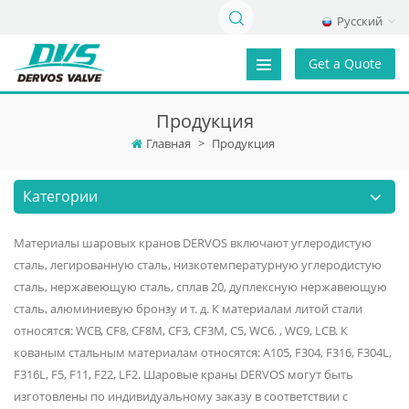
Русский
Get a Quote
Продукция
Главная
>
Продукция
Категории
Материалы шаровых кранов DERVOS включают углеродистую
сталь, легированную сталь, низкотемпературную углеродистую
сталь, нержавеющую сталь, сплав 20, дуплексную нержавеющую
сталь, алюминиевую бронзу и т. д. К материалам литой стали
относятся: WCB, CF8, CF8M, CF3, CF3M, C5, WC6. , WC9, LCB. К
кованым стальным материалам относятся: A105, F304, F316, F304L,
F316L, F5, F11, F22, LF2. Шаровые краны DERVOS могут быть
изготовлены по индивидуальному заказу в соответствии с