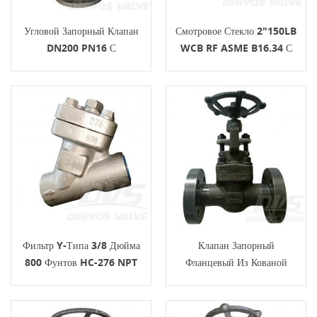
Угловой Запорный Клапан
Смотровое Стекло 2"150LB
DN200 PN16 С
WCB RF ASME B16.34 С
Сильфонным Уплотнением
Рабочим Колесом
RF 1.4408
Фильтр Y-Типа 3/8 Дюйма
Клапан Запорный
800 Фунтов HC-276 NPT
Фланцевый Из Кованой
ASME B16.34
Стали DN15 PN160 F5 BS
5352