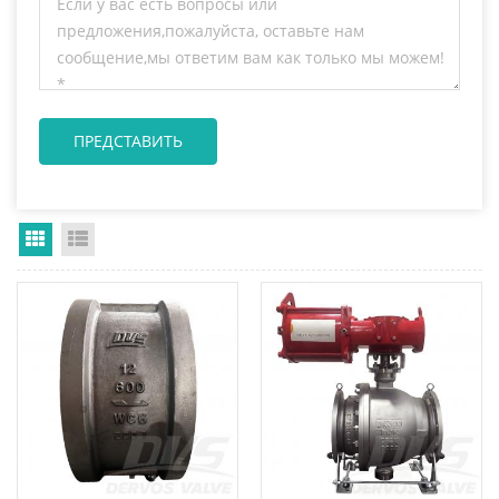
Grid View
List View