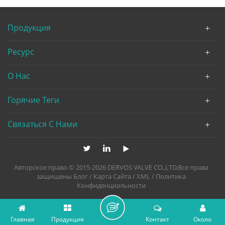
Продукция
Ресурс
О Нас
Горячие Теги
Связаться С Нами
Авторское право © 2015-2026 DERVOS VALVE CO.,LTD.Все права
защищены
Блог
/
Карта Сайта
/
XML
/
Политика
Конфиденциальности
Главная
Продукция
Контакт
Около