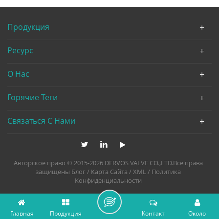
Продукция
Ресурс
О Нас
Горячие Теги
Связаться С Нами
Авторское право © 2015-2026 DERVOS VALVE CO.,LTD.Все права
защищены
Блог
/
Карта Сайта
/
XML
/
Политика
Конфиденциальности
Главная
Продукция
Контакт
Около