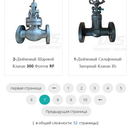
2-Дюймовый Шаровой
1-Дюймовый Сильфонный
Клапан 300 Фунтов RF
Запорный Клапан Из
CU5MCUC С Маховиком
Кованой Стали 300 Фунтов,
BS1873
LF2 RF API602
первая страница
1
2
3
4
5
6
7
8
9
10
Предыдущая страница
[ в общей сложности
52
страницы]