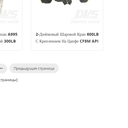
апан A995
2-Дюймовый Шаровой Кран 600LB
ой 300LB
С Креплением На Цапфе CF8M API
6D
Предыдущая страница
траницы]