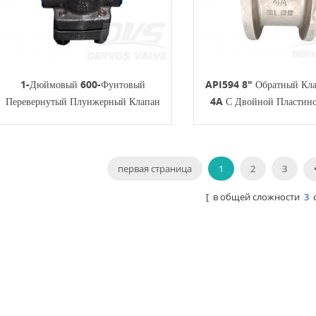
1-Дюймовый 600-Фунтовый
API594 8" Обратный Кл
Перевернутый Плунжерный Клапан
4A С Двойной Пластин
С Балансировкой Давления Со
Смазкой API 6D
первая страница
1
2
3
[ в общей сложности
3
с