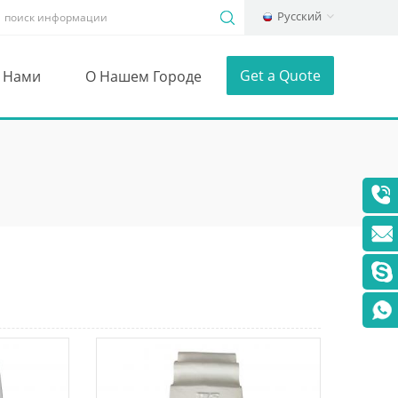
Русский
Get a Quote
С Нами
О Нашем Городе