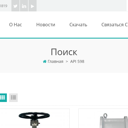
1819
О Нас
Новости
Скачать
Связаться 
Поиск
Главная
>
API 598
Grid View
List View