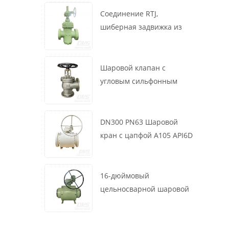
маховик, ASME B16.34
Соединение RTJ,
шиберная задвижка из
литой стали, 12 дюймов,
1500 фунтов, корпус WCB,
привод с коробкой
Шаровой клапан с
передач
угловым сильфонным
уплотнением DN200 PN16
RF 1.4408
DN300 PN63 Шаровой
кран с цапфой A105 API6D
Червячное колесо
16-дюймовый
цельносварной шаровой
клапан 900 фунтов BW LF2
для турбины API6D