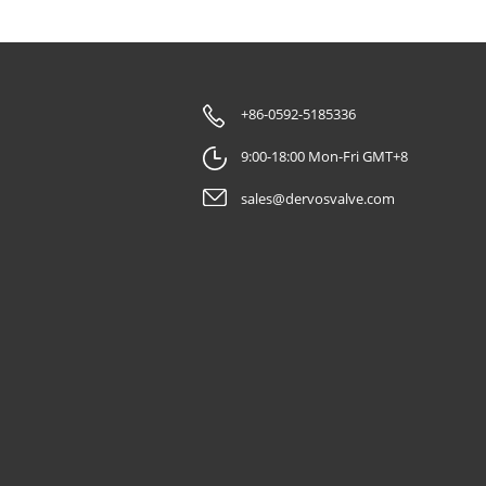
+86-0592-5185336
9:00-18:00 Mon-Fri GMT+8
sales@dervosvalve.com