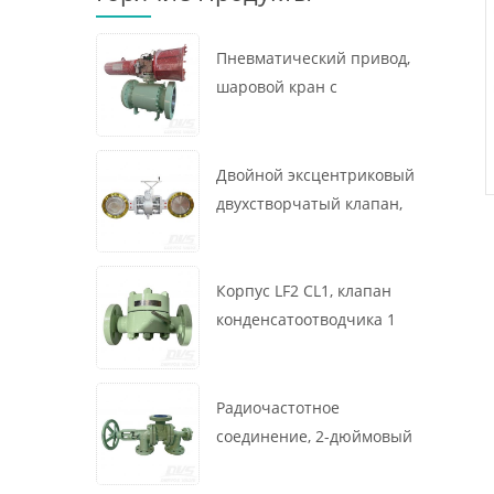
Пневматический привод,
шаровой кран с
креплением на цапфе, 16
x 12 дюймов, 600 фунтов,
корпус A105, API6D
Двойной эксцентриковый
двухстворчатый клапан,
16 дюймов, 150 фунтов,
корпус WCB,
межфланцевый, API609,
Корпус LF2 CL1, клапан
турбина
конденсатоотводчика 1
дюйм, 300 фунтов,
термодинамического
типа, радиочастотное
Радиочастотное
соединение, GB/T22654
соединение, 2-дюймовый
переключающий клапан
300 фунтов, корпус WCB,