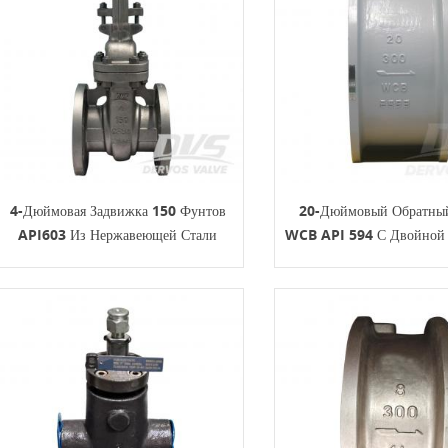
4-Дюймовая Задвижка 150 Фунтов
20-Дюймовый Обратны
API603 Из Нержавеющей Стали
WCB API 594 С Двойной
HW-OP OS&Y CF8M
300 Фунтов