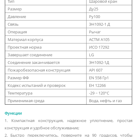
Тип
Шаровой кран
Размер
Ду25
Давление
Ру100
Связь
ЭН1092-1 Д
Операция
Рычаг
Материал корпуса
АСТМ А105
Проектная норма
ИСО 17292
Завершает соединение
LG
Соединение заканчивается
ЭН1092-1Д
Пожаробезопасная конструкция
API 607
Размер ФФ
EN 558 Гр1
Кодекс испытаний и проверок
ЕН 12266
Температура
-29 ~ 120°С
Применимая среда
Вода, нефть и газ
Функции
1. Компактная конструкция, надежное уплотнение, простая
конструкция и удобное обслуживание;
2. Быстро переключитесь, поверните на 90 градусов, чтобы