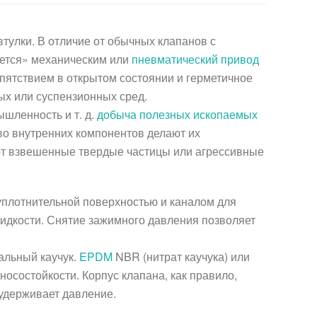
втулки. В отличие от обычных клапанов с
ается» механическим или
пневматический привод
пятствием в открытом состоянии и герметичное
ых или суспензионных сред.
ышленность и т. д.
добыча полезных ископаемых
во внутренних компонентов делают их
ют взвешенные твердые частицы или агрессивные
уплотнительной поверхностью и каналом для
жидкости. Снятие зажимного давления позволяет
альный каучук.
EPDM
NBR (нитрат каучука) или
состойкости. Корпус клапана, как правило,
 удерживает давление.