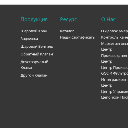
Продукция
Ресурс
О Нас
Шаровой Кран
Каталог
О Дервос Аме
Наши Сертификаты
Контроль Каче
Задвижка
Маркетингов
Шаровой Вентиль
Центр
Обратный Клапан
Производстве
Центр
Двустворчатый
Клапан
Центр Произво
GGC И Фильтр
Другой Клапан
Интеграцион
Центр
Центр Управл
Цепочкой Пос