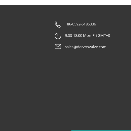
+86-0592-5185336
9:00-18:00 Mon-Fri GMT+8
sales@dervosvalve.com