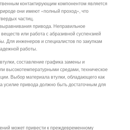
нственным контактирующим компонентом является
 природе они имеют «полный проход», что
твердых частиц.
 и выравнивания привода. Неправильное
веществ или работа с абразивной суспензией
бы. Для инженеров и специалистов по закупкам
надежной работы.
втулки, составление графика замены и
или высокотемпературными средами, техническое
яции. Выбор материала втулки, обладающего как
 а усилие привода должно быть достаточным для
чений может привести к преждевременному