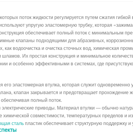
 которых поток жидкости регулируется путем сжатия гибкой 
спользуют упругую эластомерную трубку, которая «зажим
конструкция обеспечивает полный поток с минимальным пре
ажимные клапаны подходящими для абразивных, коррозионн
, как водоочистка и очистка сточных вод, химическая пром
и шламов. Их простая конструкция и минимальное количест
нии и особенно эффективными в системах, где присутству
 его эластомерная втулка, которая служит одновременно 
клапана, клапан закрывается и предотвращает прохождение 
 обеспечивая полный поток.
и электрические приводы. Материал втулки — обычно натур
химической совместимости, температурных пределов и изно
ющая сталь
пластик обеспечивает структурную поддержку и
спекты