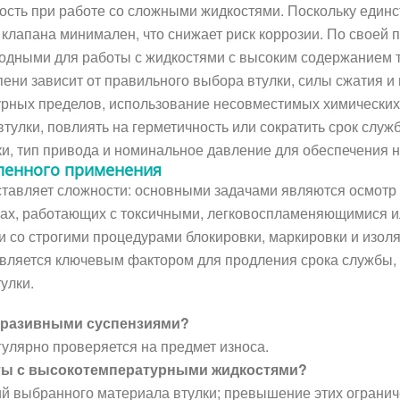
ость при работе со сложными жидкостями. Поскольку еди
м клапана минимален, что снижает риск коррозии. По своей
годными для работы с жидкостями с высоким содержанием 
пени зависит от правильного выбора втулки, силы сжатия
ных пределов, использование несовместимых химических 
тулки, повлиять на герметичность или сократить срок служ
ки, тип привода и номинальное давление для обеспечения 
ленного применения
ставляет сложности: основными задачами являются осмотр 
емах, работающих с токсичными, легковоспламеняющимися 
 со строгими процедурами блокировки, маркировки и изол
 является ключевым фактором для продления срока службы,
улки.
абразивными суспензиями?
гулярно проверяется на предмет износа.
оты с высокотемпературными жидкостями?
ий выбранного материала втулки; превышение этих ограни