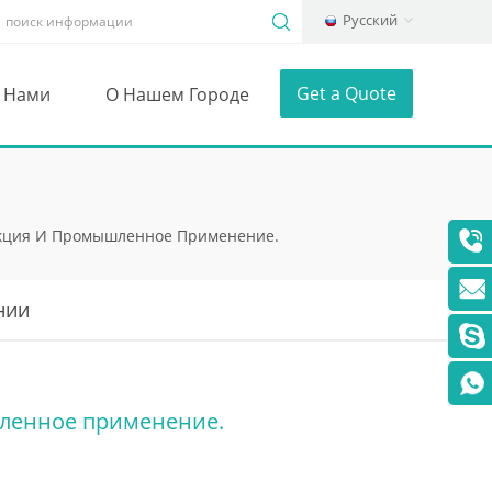
Русский
Get a Quote
С Нами
О Нашем Городе
укция И Промышленное Применение.
нии
шленное применение.