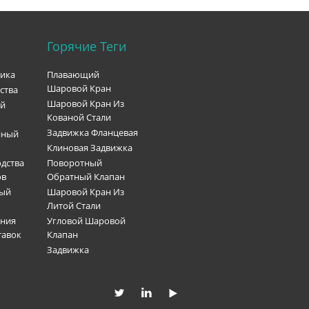
Горячие Теги
рика
Плавающий
Шаровой Кран
ства
Шаровой Кран Из
ый
Кованой Стали
Задвижка Фланцевая
нный
Клиновая Задвижка
дства
Поворотный
ов
Обратный Клапан
ный
Шаровой Кран Из
Литой Стали
ения
Угловой Шаровой
тавок
Клапан
Задвижка