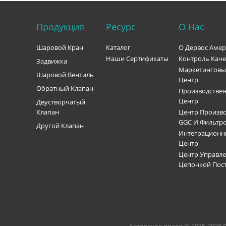
Продукция
Ресурс
О Нас
Шаровой Кран
Каталог
О Дервос Аме
Наши Сертификаты
Контроль Каче
Задвижка
Маркетингов
Шаровой Вентиль
Центр
Обратный Клапан
Производстве
Центр
Двустворчатый
Клапан
Центр Произво
GGC И Фильтр
Другой Клапан
Интеграцион
Центр
Центр Управл
Цепочкой Пос