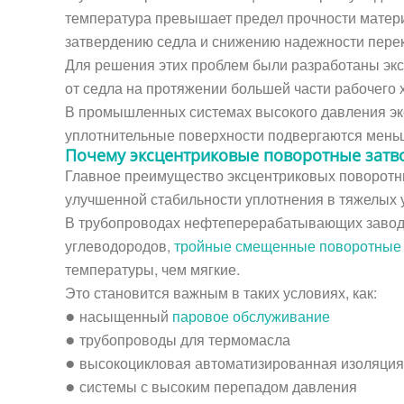
температура превышает предел прочности матери
затвердению седла и снижению надежности перек
Для решения этих проблем были разработаны экс
от седла на протяжении большей части рабочего 
В промышленных системах высокого давления эк
уплотнительные поверхности подвергаются мень
Почему эксцентриковые поворотные затв
Главное преимущество эксцентриковых поворотны
улучшенной стабильности уплотнения в тяжелых 
В трубопроводах нефтеперерабатывающих заводо
углеводородов,
тройные смещенные поворотные
температуры, чем мягкие.
Это становится важным в таких условиях, как:
насыщенный
паровое обслуживание
●
трубопроводы для термомасла
●
высокоцикловая автоматизированная изоляция
●
системы с высоким перепадом давления
●