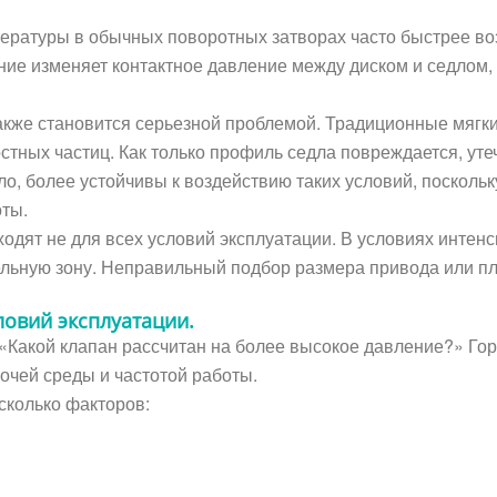
атуры в обычных поворотных затворах часто быстрее возн
ние изменяет контактное давление между диском и седлом,
акже становится серьезной проблемой. Традиционные мягки
тных частиц. Как только профиль седла повреждается, уте
, более устойчивы к воздействию таких условий, посколь
ты.
дят не для всех условий эксплуатации. В условиях интен
тельную зону. Неправильный подбор размера привода или 
ловий эксплуатации.
Какой клапан рассчитан на более высокое давление?» Гор
очей среды и частотой работы.
сколько факторов: