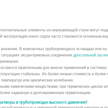
плотнительные элементы из нержавеющей стали могут подве
 эксплуатации износ седла часто становится основным вид
значение. В компактных трубопроводных эстакадах или на 
их ситуациях эксцентриковые соединения
дроссельной засло
луживания.
стаются практичными для многих применений в системах с
сплуатации стабильны. Их более низкая стоимость и более
ы температур или циклические колебания.
вными химическими веществами, при термических циклах и
 более надежную и долговременную герметизацию.
атворы в трубопроводах высокого давления?
 с чистой жидкостью и умеренной температурой некоторые 