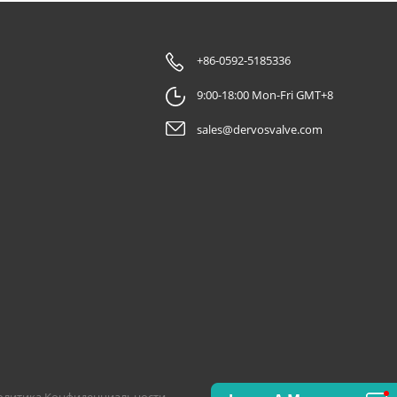
+86-0592-5185336
9:00-18:00 Mon-Fri GMT+8
sales@dervosvalve.com