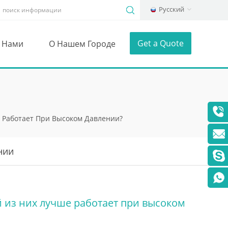
Русский
Get a Quote
С Нами
О Нашем Городе
 Работает При Высоком Давлении?
нии
 из них лучше работает при высоком