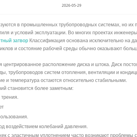
2026-05-29
зуются в промышленных трубопроводных системах, но их п
нтиля и условий эксплуатации. Во многих проектах инжен
отный затвор
Классификация основана исключительно на да
 циклов и состояние рабочей среды обычно оказывают бол
 центрированное расположение диска и штока. Диск постоя
оды, трубопроводов систем отопления, вентиляции и конди
ие и температура остаются относительно стабильными.
ий становится более заметным:
 трения.
ет
пользования.
од воздействием колебаний давления.
ек с эластичным уплотнением часто возникают проблемы с 