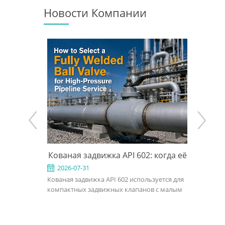
Новости Компании
бенности
Кованая задвижка API 602: когда её
Типы
ы и RFQ
использовать и как выбрать
выбрат
2026-07-31
2026-0
ая задвижка
Кованая задвижка API 602 используется для
Основные
правильную конструкцию
для п
ции,
компактных задвижных клапанов с малым
затворов
яции в
проходом в нефтяной, газовой,
двойным 
ении в
химической, энергетической и
эксцентр
еской,
промышленной трубопроводной отрасли.
проушина