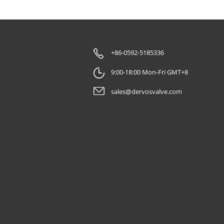
Хороший
ение
ия к
лу,
+86-0592-5185336
ого
9:00-18:00 Mon-Fri GMT+8
 такое
ижка API
sales@dervosvalve.com
ых
ации. Она
пан
изоляцию
ующих
у
луатации.
ным
связан с
й,