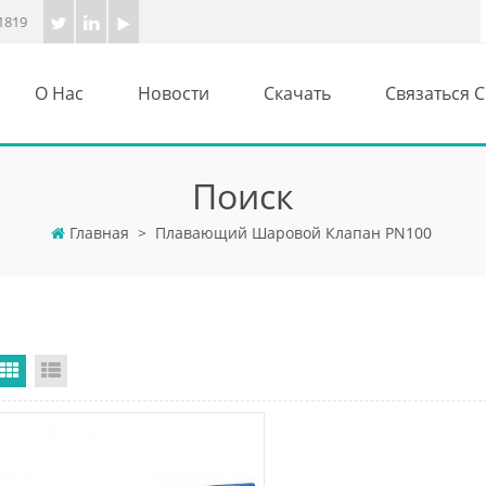
1819
О Нас
Новости
Скачать
Связаться 
Поиск
Главная
>
Плавающий Шаровой Клапан PN100
Grid View
List View