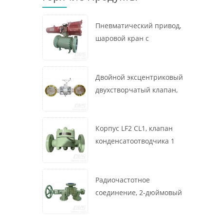
Пневматический привод,
шаровой кран с
креплением на цапфе, 16
x 12 дюймов, 600 фунтов,
корпус A105, API6D
Двойной эксцентриковый
двухстворчатый клапан,
16 дюймов, 150 фунтов,
корпус WCB,
межфланцевый, API609,
Корпус LF2 CL1, клапан
турбина
конденсатоотводчика 1
дюйм, 300 фунтов,
термодинамического
типа, радиочастотное
Радиочастотное
соединение, GB/T22654
соединение, 2-дюймовый
переключающий клапан
300 фунтов, корпус WCB,