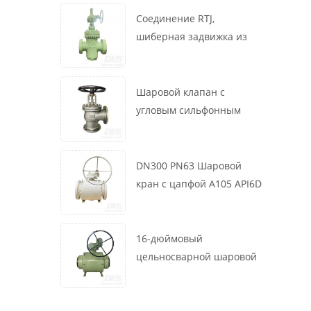
маховик, ASME B16.34
Соединение RTJ,
шиберная задвижка из
литой стали, 12 дюймов,
1500 фунтов, корпус WCB,
привод с коробкой
Шаровой клапан с
передач
угловым сильфонным
уплотнением DN200 PN16
RF 1.4408
DN300 PN63 Шаровой
кран с цапфой A105 API6D
Червячное колесо
16-дюймовый
цельносварной шаровой
клапан 900 фунтов BW LF2
для турбины API6D