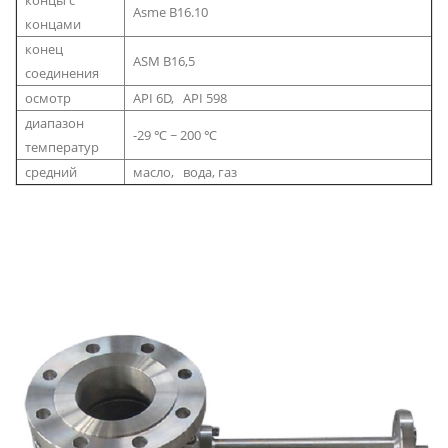
Asme B16.10
концами
конец
ASM B16,5
соединения
осмотр
API 6D, API 598
диапазон
-29 ℃ ~ 200 ℃
температур
средний
масло, вода, газ