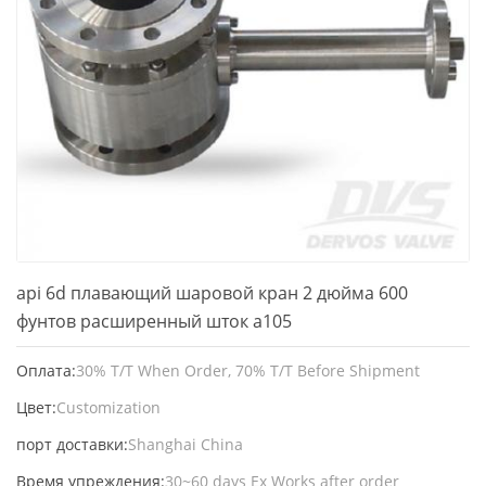
api 6d плавающий шаровой кран 2 дюйма 600
фунтов расширенный шток a105
Оплата:
30% T/T When Order, 70% T/T Before Shipment
Цвет:
Customization
порт доставки:
Shanghai China
Время упреждения:
30~60 days Ex Works after order