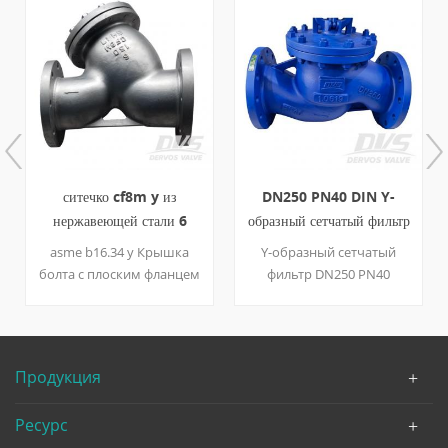
DN250 PN40 DIN Y-
8" тип сетчатый фильтр
образный сетчатый фильтр
РФ КФ3М АСМЭ Б16.34
RF 1.0619 EN13709
литой стали ы 150ЛБ
Y-образный сетчатый
8-дюймовый сетчатый
фильтр DN250 PN40
фильтр 150 фунтов
изготовлен в соответствии
изготовлен в соответствии
со стандартом EN13709.
со стандартом ASME
Корпус клапана
B16.34. Корпус клапана
изготовлен из стали EN
изготовлен из CF3M. Он
Продукция
10213 1.0619. Он имеет
имеет конструктивные
структурные
характеристики Y-типа.
Ресурс
характеристики Y-типа.
Его тип соединения - RF.