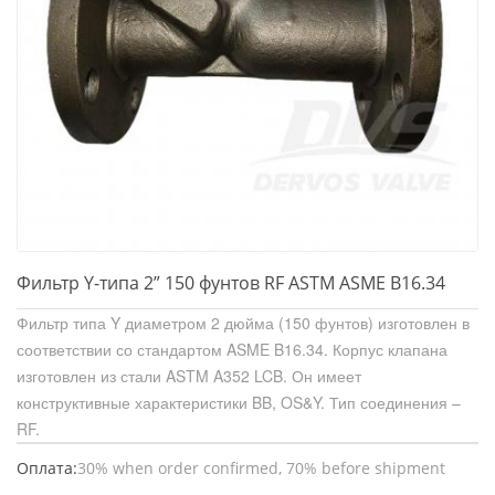
Фильтр Y-типа 2” 150 фунтов RF ASTM ASME B16.34
Фильтр типа Y диаметром 2 дюйма (150 фунтов) изготовлен в
соответствии со стандартом ASME B16.34. Корпус клапана
изготовлен из стали ASTM A352 LCB. Он имеет
конструктивные характеристики BB, OS&Y. Тип соединения –
RF.
Оплата:
30% when order confirmed, 70% before shipment