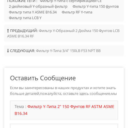
ПОХОЖИЕ ТЕГИ :
Фильтр Y-типа с сертификацией CE
2-дюймовый Y-образный фильтр
Фильтр Y-типа 150 фунтов
Фильтр типа Y ASME B16.34
Фильтр RF Y-типа
Фильтр типа LCB Y
ПРЕДЫДУЩИЙ:
Фильтр Y-Образный 2 Дюйма 150 Фунтов LCB
ASME B16.34 RF
СЛЕДУЮЩАЯ:
Фильтр Y-Типа 3/4" 150LB F53 NPT BB
Оставить Сообщение
Если вы заинтересованы в наших продуктах и хотите знать
больше деталей,пожалуйста, оставьте здесь сообщение,мы
ответим вам как только мы можем.
Тема :
Фильтр Y-Типа 2” 150 Фунтов RF ASTM ASME
B16.34