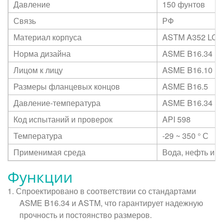
Давление
150 фунтов
Связь
РФ
Материал корпуса
ASTM A352 LCB
Норма дизайна
ASME B16.34
Лицом к лицу
ASME B16.10
Размеры фланцевых концов
ASME B16.5
Давление-температура
ASME B16.34
Код испытаний и проверок
API 598
Температура
-29 ~ 350
°
С
Применимая среда
Вода, нефть и г
Функции
1.
Спроектировано в соответствии со стандартами
ASME B16.34 и ASTM, что гарантирует надежную
прочность и постоянство размеров.