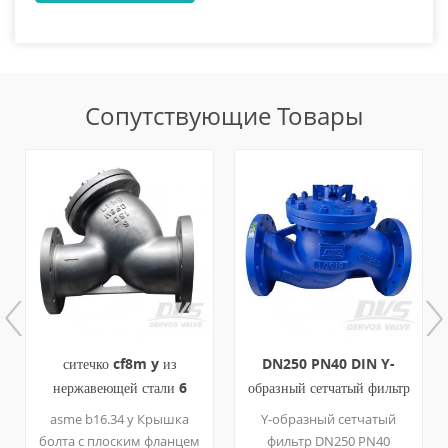
Сопутствующие Товары
ситечко cf8m y из
DN250 PN40 DIN Y-
нержавеющей стали 6
образный сетчатый фильтр
дюймов 8 дюймов cl150
RF 1.0619 EN13709
asme b16.34 y Крышка
Y-образный сетчатый
болта с плоским фланцем
фильтр DN250 PN40