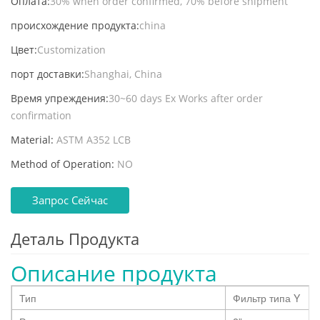
Оплата:
30% when order confirmed, 70% before shipment
происхождение продукта:
china
Цвет:
Customization
порт доставки:
Shanghai, China
Время упреждения:
30~60 days Ex Works after order
confirmation
Material:
ASTM A352 LCB
Method of Operation:
NO
Запрос Сейчас
Деталь Продукта
Описание продукта
Тип
Фильтр типа Y