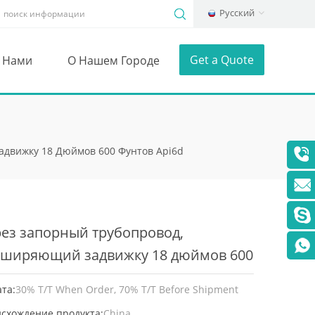
Русский
Get a Quote
С Нами
О Нашем Городе
движку 18 Дюймов 600 Фунтов Api6d
ез запорный трубопровод,
сширяющий задвижку 18 дюймов 600
тов api6d
та:
30% T/T When Order, 70% T/T Before Shipment
схождение продукта:
China