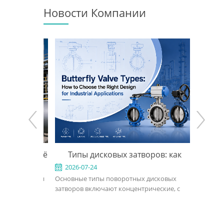
Новости Компании
: когда её
Типы дисковых затворов: как
Задви
ыбрать
выбрать подходящую конструкцию
конс
2026-07-24
2026-0
льзуется для
Основные типы поворотных дисковых
Задвижка 
укцию
для промышленного применения
ов с малым
затворов включают концентрические, с
для тяжел
двойным эксцентриситетом, с тройным
использу
эксцентриситетом, межфланцевые, с
открытом
й отрасли.
проушинами, фланцевые, с мягким
нефтяной