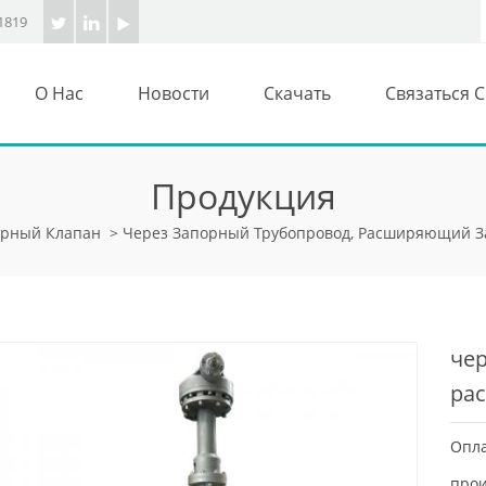
1819
О Нас
Новости
Скачать
Связаться 
Продукция
орный Клапан
>
Через Запорный Трубопровод, Расширяющий За
чер
ра
фун
Опла
прои