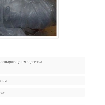
расширяющаяся задвижка
аном
евая