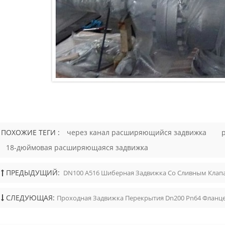
 и траверсой, поднимающимся
м, металлическими
ельными поверхностями и
ми или приварными встык
 Главный момент для покупателей
движки API 600 предназначены для
 а не для регулирования потока.
ни должны работать только в
ю открытом или полностью
м положении. Ключевые
тивные особенности Конструкция
 API 600 ориентирована на
ь, герметичность и надежность
ации. К распространенным
ПОХОЖИЕ ТЕГИ :
через канал расширяющийся задвижка
тивным особенностям относятся: ●
18-дюймовая расширяющаяся задвижка
ция с болтовой крышкой ●
 резьба шпинделя и траверса, или
ция OS&Y ● Поднимающийся
ПРЕДЫДУЩИЙ:
DN100 A516 Шиберная Задвижка Со Сливным Клап
 ● Гибкий клин или цельный клин
ические уплотнительные
СЛЕДУЮЩАЯ:
Проходная Задвижка Перекрытия Dn200 Pn64 Фланц
сти ● Сменные или приваренные
ые кольца, в зависимости от
ии ● Фланцевые, RTJ или