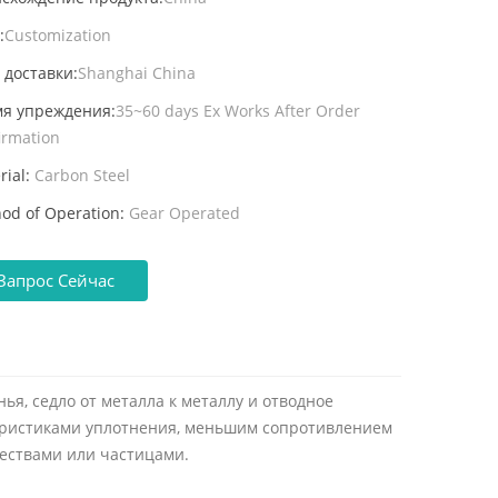
:
Customization
 доставки:
Shanghai China
я упреждения:
35~60 days Ex Works After Order
irmation
rial:
Carbon Steel
od of Operation:
Gear Operated
Запрос Сейчас
я, седло от металла к металлу и отводное
еристиками уплотнения, меньшим сопротивлением
ествами или частицами.