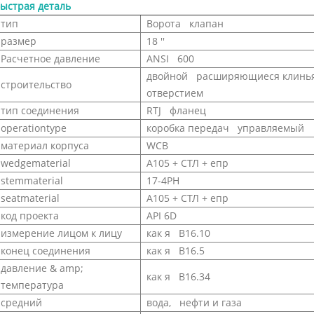
ыстрая деталь
тип
Ворота клапан
размер
18 ''
Расчетное давление
ANSI 600
двойной расширяющиеся клинья, 
строительство
отверстием
тип соединения
RTJ фланец
operationtype
коробка передач управляемый
материал корпуса
WCB
wedgematerial
A105 + СТЛ + епр
stemmaterial
17-4PH
seatmaterial
A105 + СТЛ + епр
код проекта
API 6D
измерение лицом к лицу
как я B16.10
конец соединения
как я B16.5
давление & amp;
как я B16.34
температура
средний
вода, нефти и газа