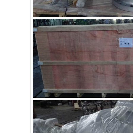
рерабатывающей
нности и энергетике. Хороший
а коммерческое предложение
лжен содержать требования к
классу давления, материалу,
им деталям, типу концевого
ия, способу управления,
ям и документации. Что такое
 API 600? Задвижка задвижка API
 стальная задвижка,
анная для требовательных
нных условий эксплуатации. Она
пользуется там, где клапан
беспечивать надежную изоляцию
ении, температуре и
ических условиях, требующих
очной конструкции, чем у
для легких условий эксплуатации.
тносится именно к стальным
. Этот стандарт обычно связан с
цией с болтовой крышкой,
ием с наружной резьбой