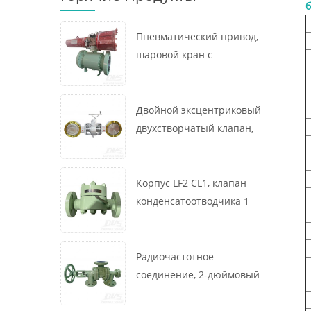
б
Пневматический привод,
шаровой кран с
креплением на цапфе, 16
x 12 дюймов, 600 фунтов,
корпус A105, API6D
Двойной эксцентриковый
двухстворчатый клапан,
16 дюймов, 150 фунтов,
корпус WCB,
межфланцевый, API609,
Корпус LF2 CL1, клапан
турбина
конденсатоотводчика 1
дюйм, 300 фунтов,
термодинамического
типа, радиочастотное
Радиочастотное
соединение, GB/T22654
соединение, 2-дюймовый
переключающий клапан
300 фунтов, корпус WCB,