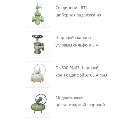
маховик, ASME B16.34
Соединение RTJ,
шиберная задвижка из
литой стали, 12 дюймов,
1500 фунтов, корпус WCB,
привод с коробкой
Шаровой клапан с
передач
угловым сильфонным
уплотнением DN200 PN16
RF 1.4408
DN300 PN63 Шаровой
кран с цапфой A105 API6D
Червячное колесо
16-дюймовый
цельносварной шаровой
клапан 900 фунтов BW LF2
для турбины API6D