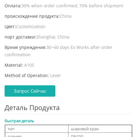
Оплата:
30% when order confirmed, 70% before shipment
происхождение продукта:
China
Цвет:
Customization
порт доставки:
Shanghai, China
Время упреждения:
30~60 days Ex Works after order
confirmation
Material:
A105
Method of Operation:
Lever
Запрос Сейчас
Деталь Продукта
быстрая деталь
тип
шаровой кран
размер
DN150