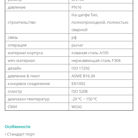
давление
PN16
На цапфе Тип,
строительство
полнопроходной, полностью
сварной
связь
рф
операция
рычаг
материал корпуса
кованая сталь A105
мяч материал
нержавеющая сталь F304
дизайн
ISO 17292
давление & темп
ASME B16.34
концевое соединение
EN1092
осмотр
ISO 5208
диапазон температур
-29 ℃ ~ 150 ℃
СМИ
W.O.G
Особенности
• Стандарт порт