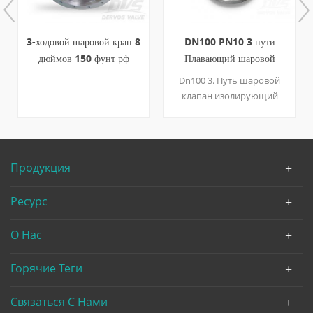
DN100 PN10 3 пути
t порт DN150 PN16 3-
Плавающий шаровой
ходовой шаровой кран rf
клапан типа RF
Dn100 3. Путь шаровой
трехходовой шаровой
клапан изолирующий
кран имеет три порта или
клапан, предназначенный
отверстия, которые
для перенаправления
соединены с
потока обслуживания
трубопроводом или
жидкостискорее чем
трубкой для потока газа
Продукция
дросселирование или
или жидкости (среда)
регулирование целей.
пройти через
Ресурс
Подходит для воды, пара,
газа, масла, сырой нефти,
О Нас
кислоты, щелочи и других
жидкостей и газов без
механических примесей.
Горячие Теги
Связаться С Нами