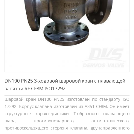
DN100 PN25 3-ходовой шаровой кран с плавающей
запятой RF CF8M ISO17292
Шаровой кран DN100 PN25 изготовлен по стандарту ISO
17292. Корпус клапана изготовлен из A351-CF8M. Он имеет
структурные характеристики Т-образного плавающего
шара, противопожарного, антистатического,
противоскользящего стержня клапана, двунаправленного