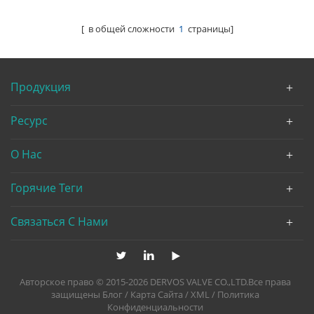
[ в общей сложности
1
страницы]
Продукция
Ресурс
О Нас
Горячие Теги
Связаться С Нами
Авторское право © 2015-2026 DERVOS VALVE CO.,LTD.Все права
защищены
Блог
/
Карта Сайта
/
XML
/
Политика
Конфиденциальности