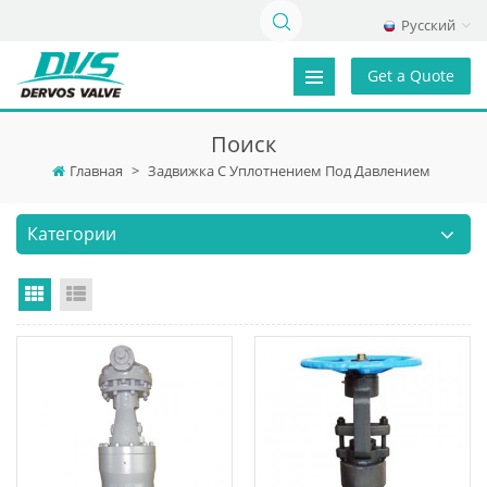
Русский
Get a Quote
Поиск
Главная
>
Задвижка С Уплотнением Под Давлением
Категории
Grid View
List View