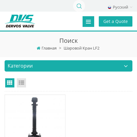
Русский
Get a Quote
Поиск
Главная
>
Шаровой Кран LF2
Категории
Grid View
List View