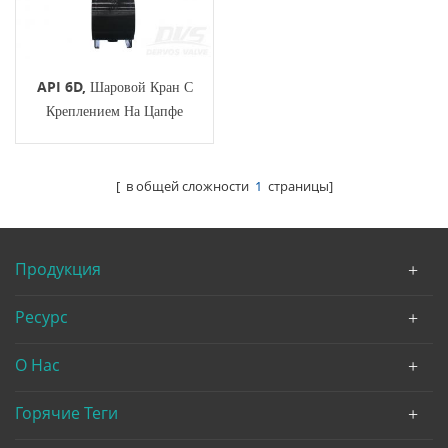
API 6D, Шаровой Кран С
Креплением На Цапфе
DN400 PN25, EN 1092-1
B1, Корпус LF2
[ в общей сложности
1
страницы]
Продукция
Ресурс
О Нас
Горячие Теги