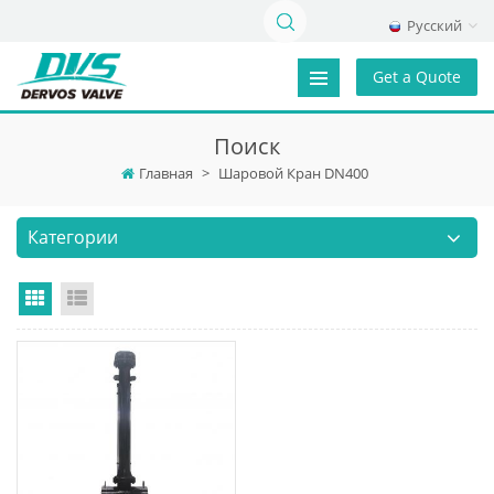
Русский
Get a Quote
Поиск
Главная
>
Шаровой Кран DN400
Категории
Grid View
List View