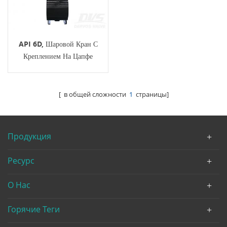
API 6D, Шаровой Кран С
Креплением На Цапфе
DN400 PN25, EN 1092-1
B1, Корпус LF2
[ в общей сложности
1
страницы]
Продукция
Ресурс
О Нас
Горячие Теги