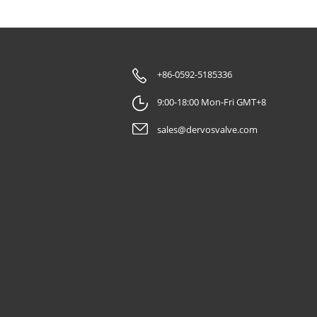
+86-0592-5185336
9:00-18:00 Mon-Fri GMT+8
sales@dervosvalve.com