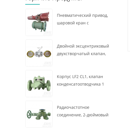
Пневматический привод,
шаровой кран с
креплением на цапфе, 16
x 12 дюймов, 600 фунтов,
корпус A105, API6D
Двойной эксцентриковый
двухстворчатый клапан,
16 дюймов, 150 фунтов,
корпус WCB,
межфланцевый, API609,
Корпус LF2 CL1, клапан
турбина
конденсатоотводчика 1
дюйм, 300 фунтов,
термодинамического
типа, радиочастотное
Радиочастотное
соединение, GB/T22654
соединение, 2-дюймовый
переключающий клапан
300 фунтов, корпус WCB,