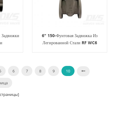
 Задвижки
6" 150-Фунтовая Задвижка Из
ли
Легированной Стали RF WC6
API600 С Ручным Колесом
5
6
7
8
9
10
ница
страницы]