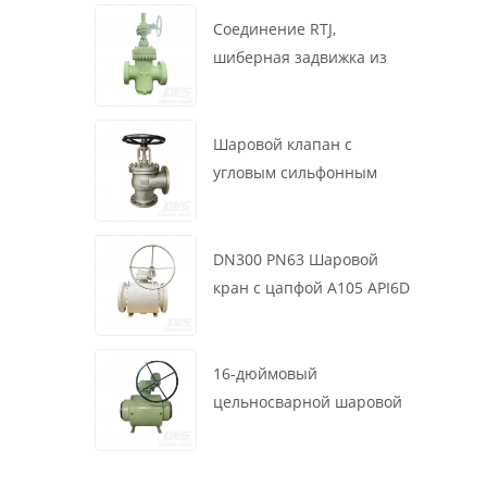
маховик, ASME B16.34
Соединение RTJ,
шиберная задвижка из
литой стали, 12 дюймов,
1500 фунтов, корпус WCB,
привод с коробкой
Шаровой клапан с
передач
угловым сильфонным
уплотнением DN200 PN16
RF 1.4408
DN300 PN63 Шаровой
кран с цапфой A105 API6D
Червячное колесо
16-дюймовый
цельносварной шаровой
клапан 900 фунтов BW LF2
для турбины API6D