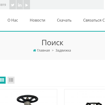
1819
О Нас
Новости
Скачать
Связаться 
Поиск
Главная
>
Задвижка
Grid View
List View