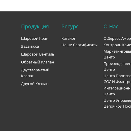
нефтеперерабатывающей
ические и
промышленности и энергетике. Хороший
сковые
запрос на коммерческое предложение
висит от
(RFQ) должен содержать требования к
Продукция
Ресурс
О Нас
й среды,
размеру, классу давления, материалу,
монтажного
внутренним деталям, типу концевого
уатации.
соединения, способу управления,
Шаровой Кран
Каталог
О Дервос Аме
поворотных
испытаниям и документации. Что такое
Наши Сертификаты
Контроль Каче
Задвижка
ые дисковые
задвижка API 600? Задвижка задвижка API
Маркетингов
Шаровой Вентиль
ются по
600 — это стальная задвижка,
Центр
нения
разработанная для требовательных
Обратный Клапан
Производстве
особу
промышленных условий эксплуатации. Она
Центр
Двустворчатый
жна,
обычно используется там, где клапан
Клапан
Центр Произво
азываться
должен обеспечивать надежную изоляцию
GGC И Фильтр
Другой Клапан
рами, но их
при давлении, температуре и
Интеграцион
я могут
технологических условиях, требующих
Центр
ый дисковый
более прочной конструкции, чем у
Центр Управл
я диск для
задвижек для легких условий эксплуатации.
Цепочкой Пос
 потока.
API 600 относится именно к стальным
кции,
задвижкам. Этот стандарт обычно связан с
тному
конструкцией с болтовой крышкой,
яется в
исполнением с наружной резьбой