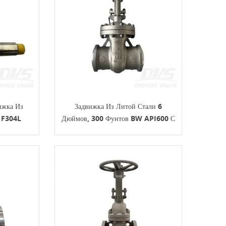
ижка Из
Задвижка Из Литой Стали 6
 F304L
Дюймов, 300 Фунтов BW API600 С
ком
Маховиком LCB