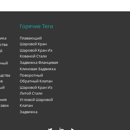
Горячие Теги
рика
Плавающий
Шаровой Кран
ства
Шаровой Кран Из
ый
Кованой Стали
Задвижка Фланцевая
нный
Клиновая Задвижка
дства
Поворотный
ов
Обратный Клапан
ный
Шаровой Кран Из
Литой Стали
ения
Угловой Шаровой
тавок
Клапан
Задвижка