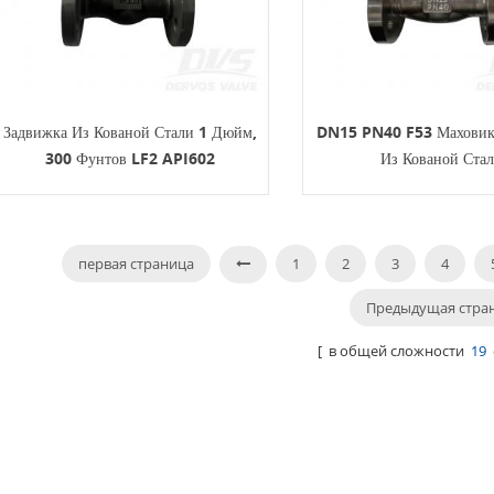
Задвижка Из Кованой Стали 1 Дюйм,
DN15 PN40 F53 Маховик
300 Фунтов LF2 API602
Из Кованой Ста
первая страница
1
2
3
4
Предыдущая стра
[ в общей сложности
19