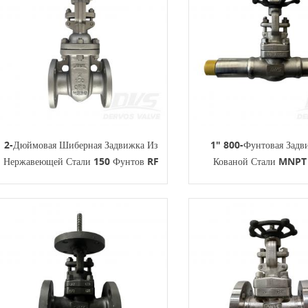
2-Дюймовая Шиберная Задвижка Из
1" 800-Фунтовая Задв
Нержавеющей Стали 150 Фунтов RF
Кованой Стали MNPT
CF3 API600 С Маховиком
API602 С Махови