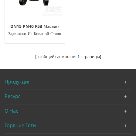
DN15 PN40 F53 Маховик
Задвижки Из Кованой Стали
[ в общей сложности
1
страницы]
Продукция
Ресурс
О Нас
Горячие Теги