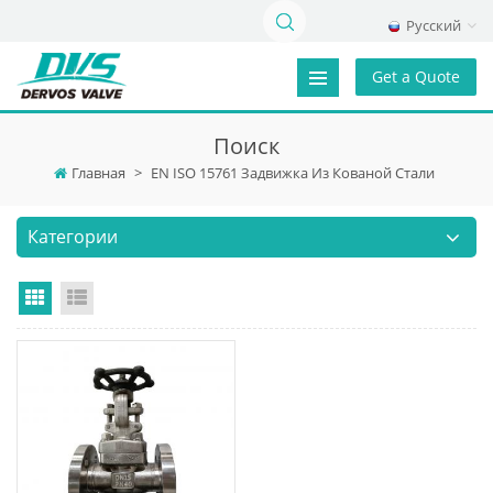
Русский
Get a Quote
Поиск
Главная
>
EN ISO 15761 Задвижка Из Кованой Стали
Категории
Grid View
List View