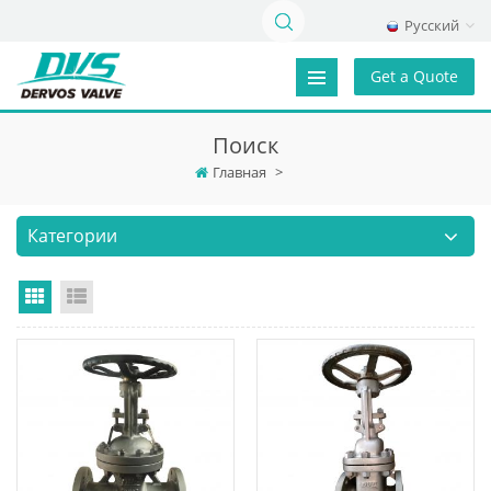
Русский
Get a Quote
Поиск
Главная
>
Категории
Grid View
List View