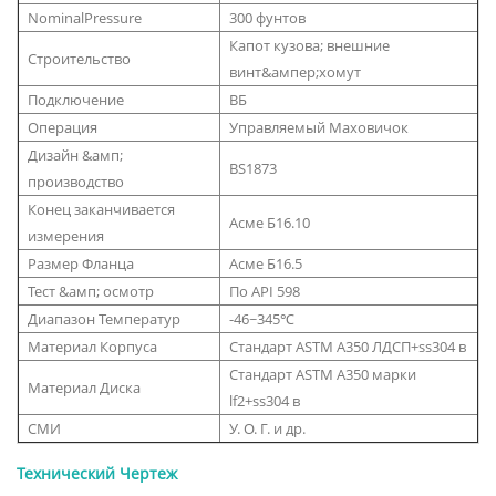
NominalPressure
300 фунтов
Капот кузова; внешние
Строительство
винт&ампер;хомут
Подключение
ВБ
Операция
Управляемый Маховичок
Дизайн &амп;
BS1873
производство
Конец заканчивается
Асме Б16.10
измерения
Размер Фланца
Асме Б16.5
Тест &амп; осмотр
По API 598
Диапазон Температур
-46~345℃
Материал Корпуса
Стандарт ASTM А350 ЛДСП+ss304 в
Стандарт ASTM А350 марки
Материал Диска
lf2+ss304 в
СМИ
У. О. Г. и др.
Технический Чертеж