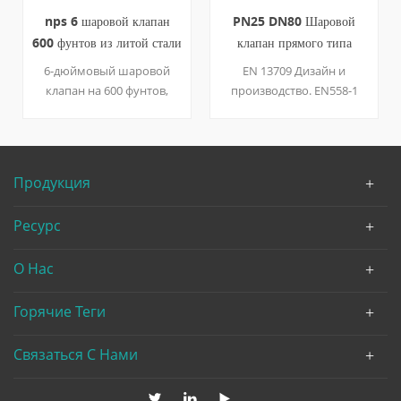
nps 6 шаровой клапан
PN25 DN80 Шаровой
600 фунтов из литой стали
клапан прямого типа
RF api623
EN10213
6-дюймовый шаровой
EN 13709 Дизайн и
клапан на 600 фунтов,
производство. EN558-1
изготовленный из
Лицом к лицу. EN1092-B1
Astm216 WCB, разработан
Фланец и размер. EN12266
в соответствии с api623
Стандарт испытаний и
проверок.
Продукция
Ресурс
О Нас
Горячие Теги
Связаться С Нами