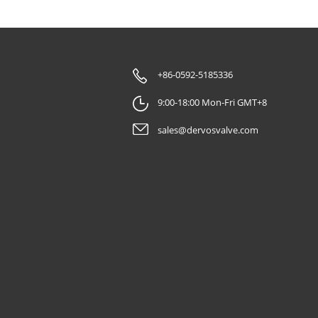
+86-0592-5185336
9:00-18:00 Mon-Fri GMT+8
sales@dervosvalve.com