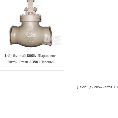
8-Дюймовый 300lb Шарикового
Литой Стали А350 Шаровый
BS1873 БВ
[ в общей сложности
1
с