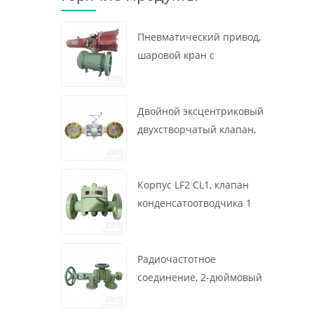
Пневматический привод,
шаровой кран с
креплением на цапфе, 16
x 12 дюймов, 600 фунтов,
корпус A105, API6D
Двойной эксцентриковый
двухстворчатый клапан,
16 дюймов, 150 фунтов,
корпус WCB,
межфланцевый, API609,
Корпус LF2 CL1, клапан
турбина
конденсатоотводчика 1
дюйм, 300 фунтов,
термодинамического
типа, радиочастотное
Радиочастотное
соединение, GB/T22654
соединение, 2-дюймовый
переключающий клапан
300 фунтов, корпус WCB,