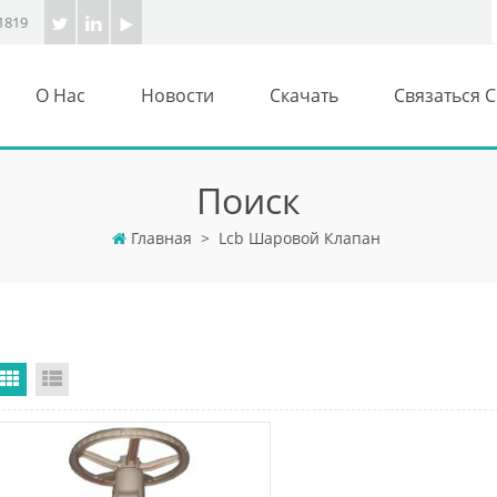
1819
О Нас
Новости
Скачать
Связаться 
Поиск
Главная
>
Lcb Шаровой Клапан
Grid View
List View