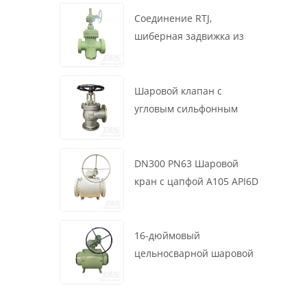
маховик, ASME B16.34
Соединение RTJ,
шиберная задвижка из
литой стали, 12 дюймов,
1500 фунтов, корпус WCB,
привод с коробкой
Шаровой клапан с
передач
угловым сильфонным
уплотнением DN200 PN16
RF 1.4408
DN300 PN63 Шаровой
кран с цапфой A105 API6D
Червячное колесо
16-дюймовый
цельносварной шаровой
клапан 900 фунтов BW LF2
для турбины API6D