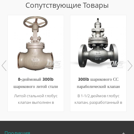
Сопутствующие Товары
300lb шарикового СС
nps 6 шаровой клапан
параболический клапан
600 фунтов из литой стали
маховик РФ
RF api623
В 1-1/2 дюймов глобус
6-дюймовый шаровой
клапан, разработанный в
клапан на 600 фунтов,
соответствии с API 623,
изготовленный из
имеет выпуклые тела и
Astm216 WCB, разработан
параболической
в соответствии с api623
подключите оба из
Продукция