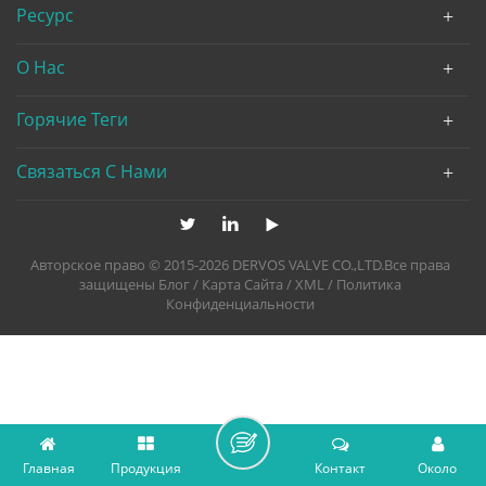
Ресурс
О Нас
Горячие Теги
Связаться С Нами
Авторское право © 2015-2026 DERVOS VALVE CO.,LTD.Все права
защищены
Блог
/
Карта Сайта
/
XML
/
Политика
Конфиденциальности
Главная
Продукция
Контакт
Около