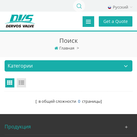
Русский
Get a Quote
Поиск
Главная
>
Категории
Grid View
List View
[ в общей сложности
0
страницы]
Продукция