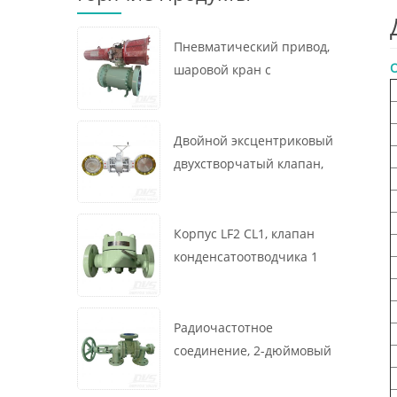
Пневматический привод,
О
шаровой кран с
креплением на цапфе, 16
x 12 дюймов, 600 фунтов,
корпус A105, API6D
Двойной эксцентриковый
двухстворчатый клапан,
16 дюймов, 150 фунтов,
корпус WCB,
межфланцевый, API609,
Корпус LF2 CL1, клапан
турбина
конденсатоотводчика 1
дюйм, 300 фунтов,
термодинамического
типа, радиочастотное
Радиочастотное
соединение, GB/T22654
соединение, 2-дюймовый
переключающий клапан
300 фунтов, корпус WCB,