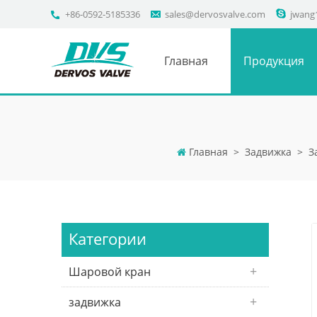
+86-0592-5185336
sales@dervosvalve.com
jwang
Главная
Продукция
Главная
>
Задвижка
>
З
Категории
Шаровой кран
задвижка