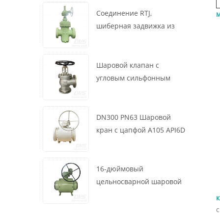
маховик, ASME B16.34
Соединение RTJ,
м
шиберная задвижка из
литой стали, 12 дюймов,
1500 фунтов, корпус WCB,
привод с коробкой
Шаровой клапан с
передач
угловым сильфонным
уплотнением DN200 PN16
RF 1.4408
DN300 PN63 Шаровой
кран с цапфой A105 API6D
Червячное колесо
16-дюймовый
цельносварной шаровой
клапан 900 фунтов BW LF2
к
для турбины API6D
с