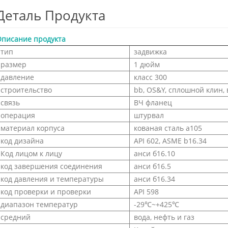
Деталь Продукта
писание продукта
тип
задвижка
размер
1 дюйм
давление
класс 300
строительство
bb, OS&Y, сплошной клин,
связь
ВЧ фланец
операция
штурвал
материал корпуса
кованая сталь а105
код дизайна
API 602, ASME b16.34
Код лицом к лицу
анси б16.10
код завершения соединения
анси б16.5
код давления и температуры
анси б16.34
код проверки и проверки
API 598
диапазон температур
-29℃~+425℃
средний
вода, нефть и газ