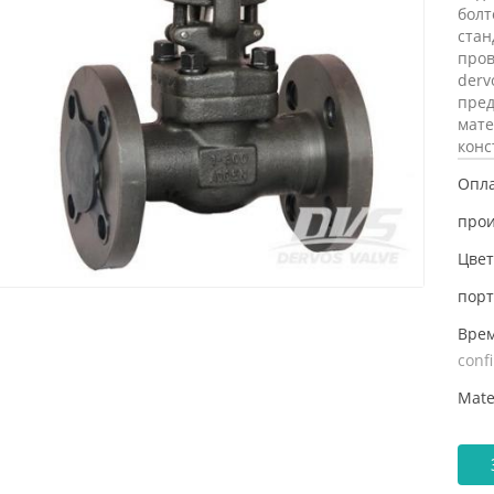
бол
ста
пров
der
пре
мат
конс
Опла
прои
Цвет
порт
Врем
conf
Mate