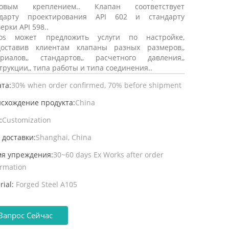
товым креплением.. Клапан соответствует
ндарту проектирования API 602 и стандарту
ерки API 598..
vos может предложить услуги по настройке,
доставив клиентам клапаны разных размеров,,
ериалов,, стандартов,, расчетного давления,,
трукции,, типа работы и типа соединения..
та:
30% when order confirmed, 70% before shipment
схождение продукта:
China
:
Customization
 доставки:
Shanghai, China
я упреждения:
30~60 days Ex Works after order
irmation
rial:
Forged Steel A105
Запрос Сейчас