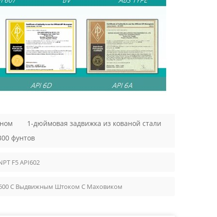
ином
1-дюймовая задвижка из кованой стали
300 фунтов
NPT F5 API602
 600 С Выдвижным Штоком С Маховиком