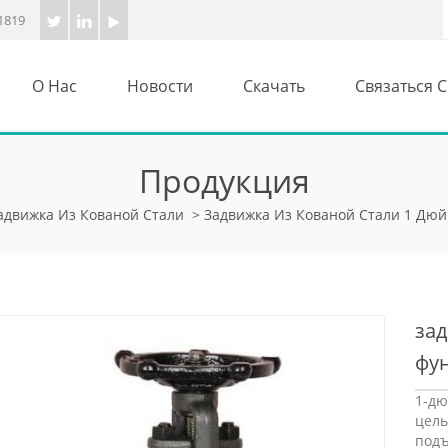
1819
О Нас
Новости
Скачать
Связаться 
Продукция
адвижка Из Кованой Стали
>
Задвижка Из Кованой Стали 1 Дюй
зад
фу
1-д
цел
под