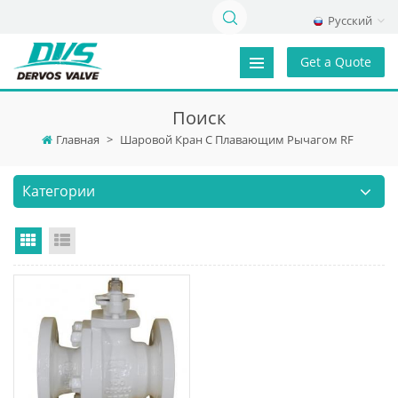
Русский
Get a Quote
Поиск
Главная
>
Шаровой Кран С Плавающим Рычагом RF
Категории
Grid View
List View