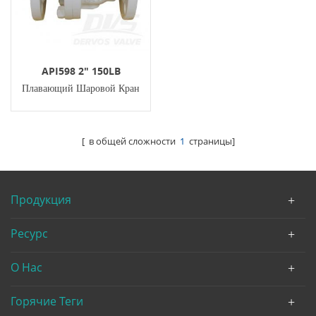
API598 2" 150LB
Плавающий Шаровой Кран
RF Рычаг ISO17292
[ в общей сложности
1
страницы]
Продукция
Ресурс
О Нас
Горячие Теги