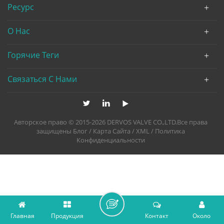
Ресурс
О Нас
Горячие Теги
Связаться С Нами
Авторское право © 2015-2026 DERVOS VALVE CO.,LTD.Все права
защищены
Блог
/
Карта Сайта
/
XML
/
Политика
Конфиденциальности
Главная
Продукция
Контакт
Около