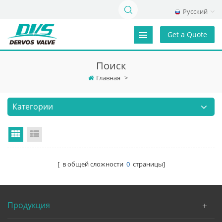
Русский
Get a Quote
Поиск
Главная
>
Категории
Grid View
List View
[ в общей сложности
0
страницы]
Продукция