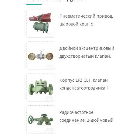
Пневматический привод,
шаровой кран с
креплением на цапфе, 16
x 12 дюймов, 600 фунтов,
корпус A105, API6D
Двойной эксцентриковый
двухстворчатый клапан,
16 дюймов, 150 фунтов,
корпус WCB,
межфланцевый, API609,
Корпус LF2 CL1, клапан
турбина
конденсатоотводчика 1
дюйм, 300 фунтов,
термодинамического
типа, радиочастотное
Радиочастотное
соединение, GB/T22654
соединение, 2-дюймовый
переключающий клапан
300 фунтов, корпус WCB,