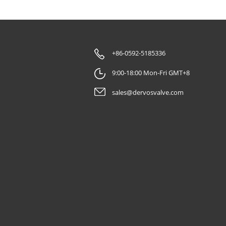
+86-0592-5185336
9:00-18:00 Mon-Fri GMT+8
sales@dervosvalve.com