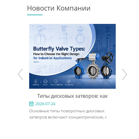
Новости Компании
o
Типы дисковых затворов: как
Что такое трё
t
выбрать подходящую конструкцию
поворот
2026-07-24
2026-07-17
Основные типы поворотных дисковых
A трёхэксцентриков
для промышленного применения
затворов включают концентрические, с
представляет собой
двойным эксцентриситетом, с тройным
запорный клапан, п
эксцентриситетом, межфланцевые, с
применений, где об
проушинами, фланцевые, с мягким
затворы с эластичны