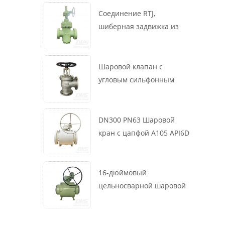
маховик, ASME B16.34
Соединение RTJ,
шиберная задвижка из
литой стали, 12 дюймов,
1500 фунтов, корпус WCB,
привод с коробкой
Шаровой клапан с
передач
угловым сильфонным
уплотнением DN200 PN16
RF 1.4408
DN300 PN63 Шаровой
кран с цапфой A105 API6D
Червячное колесо
16-дюймовый
цельносварной шаровой
клапан 900 фунтов BW LF2
для турбины API6D