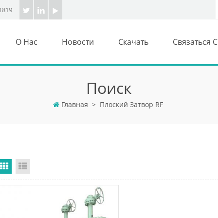
1819
О Нас
Новости
Скачать
Связаться 
Поиск
Главная
>
Плоский Затвор RF
Grid View
List View