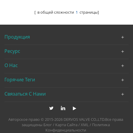
API594, 150 Фунтов
[ в общей сложности
1
страницы]
Продукция
Ресурс
О Нас
Горячие Теги
Связаться С Нами
Авторское право © 2015-2026 DERVOS VALVE CO.,LTD.Все права
защищены
Блог
/
Карта Сайта
/
XML
/
Политика
Конфиденциальности