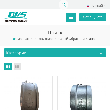
Русский
Get a Quote
Поиск
Главная
>
RF Двухпластинчатый Обратный Клапан
Категории
Grid View
List View