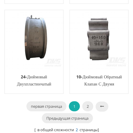
Двумя Пластинами
Обратный Клапан 150
Вафельного Типа API594
Фунтов 4A API594
24-Дюймовый
10-Дюймовый Обратный
Двухпластинчатый
Клапан С Двумя
Обратный Клапан RF WCB
Пластинами, 150 Фунтов, С
API594, 150 Фунтов
Межфланцевыми
Наконечниками WCB
первая страница
1
2
API594
Предыдущая страница
[ в общей сложности
2
страницы]