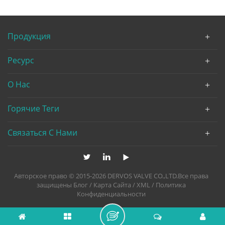
Продукция
Ресурс
О Нас
Горячие Теги
Связаться С Нами
Авторское право © 2015-2026 DERVOS VALVE CO.,LTD.Все права
защищены
Блог
/
Карта Сайта
/
XML
/
Политика
Конфиденциальности