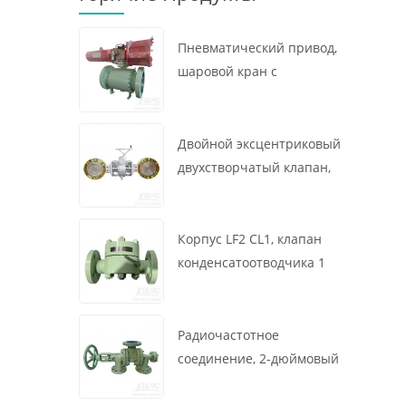
Пневматический привод,
шаровой кран с
креплением на цапфе, 16
x 12 дюймов, 600 фунтов,
корпус A105, API6D
Двойной эксцентриковый
двухстворчатый клапан,
16 дюймов, 150 фунтов,
корпус WCB,
межфланцевый, API609,
Корпус LF2 CL1, клапан
турбина
конденсатоотводчика 1
дюйм, 300 фунтов,
термодинамического
типа, радиочастотное
Радиочастотное
соединение, GB/T22654
соединение, 2-дюймовый
переключающий клапан
300 фунтов, корпус WCB,