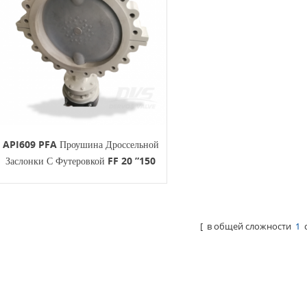
API609 PFA Проушина Дроссельной
Заслонки С Футеровкой FF 20 ”150
Фунтов
[ в общей сложности
1
с