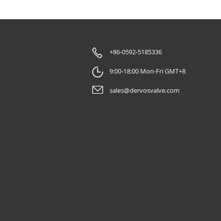
+86-0592-5185336
9:00-18:00 Mon-Fri GMT+8
sales@dervosvalve.com