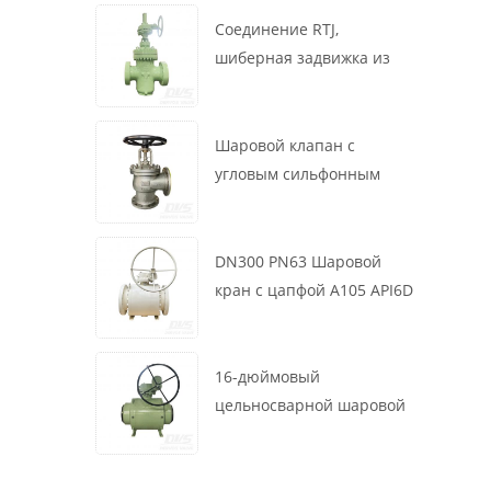
маховик, ASME B16.34
Соединение RTJ,
шиберная задвижка из
литой стали, 12 дюймов,
1500 фунтов, корпус WCB,
привод с коробкой
Шаровой клапан с
передач
угловым сильфонным
уплотнением DN200 PN16
RF 1.4408
DN300 PN63 Шаровой
кран с цапфой A105 API6D
Червячное колесо
16-дюймовый
цельносварной шаровой
клапан 900 фунтов BW LF2
для турбины API6D