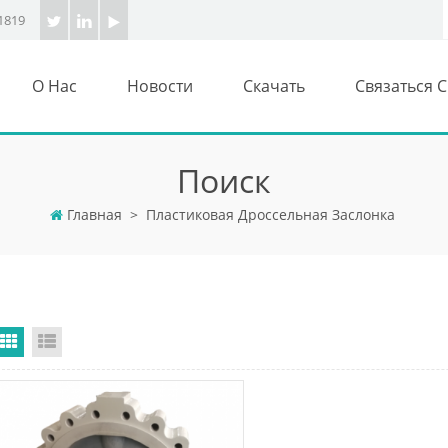
1819
О Нас
Новости
Скачать
Связаться 
Поиск
Главная
>
Пластиковая Дроссельная Заслонка
Grid View
List View