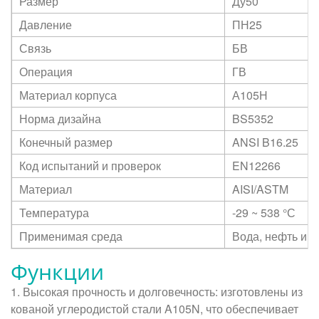
Размер
Ду50
Давление
ПН25
Связь
БВ
Операция
ГВ
Материал корпуса
А105Н
Норма дизайна
BS5352
Конечный размер
ANSI B16.25
Код испытаний и проверок
EN12266
Материал
AISI/ASTM
Температура
-29 ~ 538
°С
Применимая среда
Вода, нефть и г
Функции
1. Высокая прочность и долговечность: изготовлены из
кованой углеродистой стали A105N, что обеспечивает