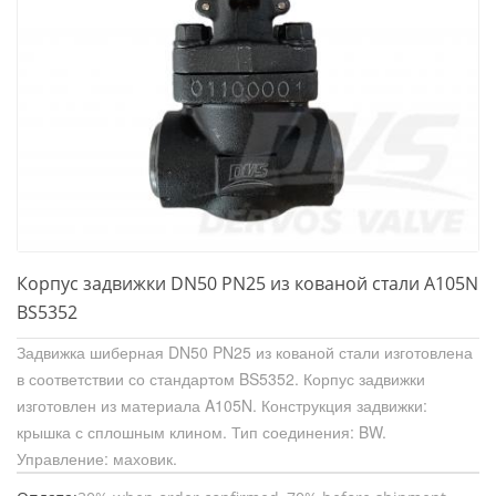
Корпус задвижки DN50 PN25 из кованой стали A105N
BS5352
Задвижка шиберная DN50 PN25 из кованой стали изготовлена
в соответствии со стандартом BS5352. Корпус задвижки
изготовлен из материала A105N. Конструкция задвижки:
крышка с сплошным клином. Тип соединения: BW.
Управление: маховик.