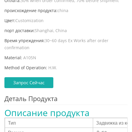
Оплата:
30% when order confirmed, 70% before shipment
происхождение продукта:
china
Цвет:
Customization
порт доставки:
Shanghai, China
Время упреждения:
30~60 days Ex Works after order
confirmation
Material:
A105N
Method of Operation:
H.W.
Запрос Сейчас
Деталь Продукта
Описание продукта
Тип
Задвижка из ко