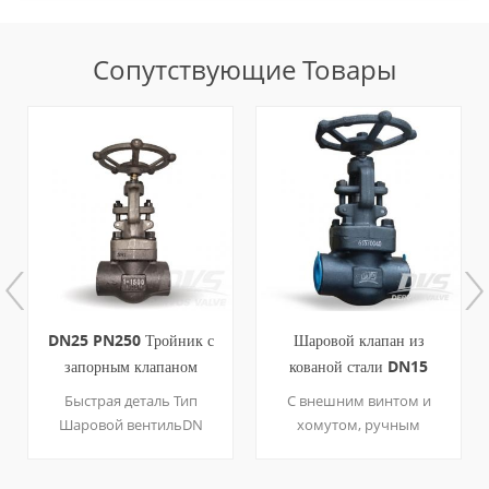
Сопутствующие Товары
DN25 PN250 Тройник с
Шаровой клапан из
запорным клапаном
кованой стали DN15
Ковочная сталь API 602
ASA2500 NPT
Быстрая деталь Тип
С внешним винтом и
Шаровой вентильDN
хомутом, ручным
DN50PN PN250
управлением, NPT,
Строительство Выкройка
шаровой клапан из