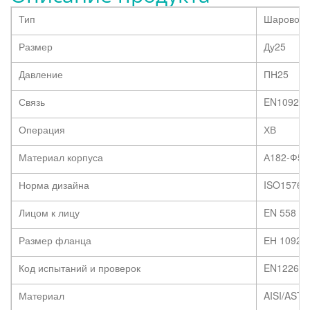
Тип
Шаровой к
Размер
Ду25
Давление
ПН25
Связь
EN1092-1 
Операция
ХВ
Материал корпуса
А182-Ф5а
Норма дизайна
ISO15761
Лицом к лицу
EN 558
Размер фланца
ЕН 1092
Код испытаний и проверок
EN12266
Материал
AISI/AST