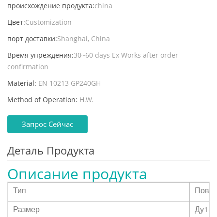
происхождение продукта:
china
Цвет:
Customization
порт доставки:
Shanghai, China
Время упреждения:
30~60 days Ex Works after order
confirmation
Material:
EN 10213 GP240GH
Method of Operation:
H.W.
Запрос Сейчас
Деталь Продукта
Описание продукта
Тип
Повор
Размер
Ду150