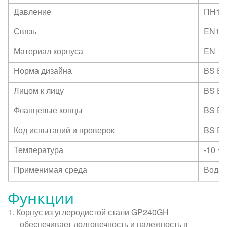
Давление
ПН16
Связь
EN109
Материал корпуса
EN 1
Норма дизайна
BS EN
Лицом к лицу
BS EN
Фланцевые концы
BS EN
Код испытаний и проверок
BS EN
Температура
-10 ~
Применимая среда
Вода,
Функции
1. Корпус из углеродистой стали GP240GH
обеспечивает долговечность и надежность в