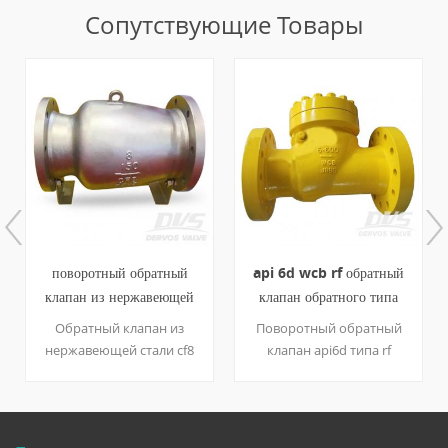
Сопутствующие Товары
поворотный обратный
api 6d wcb rf обратный
клапан из нержавеющей
клапан обратного типа
стали 8 дюймов 150 л
cl600 4 дюйма 6 дюймов
Обратный клапан из
Поворотный обратный
нержавеющей стали cf8
клапан api6d типа rf
оснащен диском без
Крышка с болтовым
захлопывания,
соединением
фланцевым концом ANSI
полнопористый корпус
150 и конструкцией с
wcb, диск wcb + 13cr, седло